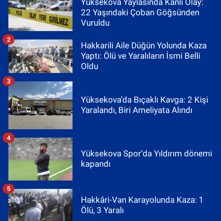
Yüksekova Yaylasında Kanlı Olay:
22 Yaşındaki Çoban Göğsünden
Vuruldu
2
Hakkarili Aile Düğün Yolunda Kaza
Yaptı: Ölü ve Yaralıların İsmi Belli
Oldu
3
Yüksekova’da Bıçaklı Kavga: 2 Kişi
Yaralandı, Biri Ameliyata Alındı
4
Yüksekova Spor’da Yıldırım dönemi
kapandı
5
Hakkâri-Van Karayolunda Kaza: 1
Ölü, 3 Yaralı