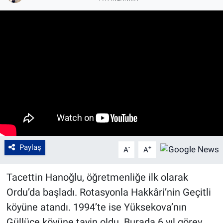
Paylaş
-
+
A
A
Tacettin Hanoğlu, öğretmenliğe ilk olarak
Ordu’da başladı. Rotasyonla Hakkâri’nin Geçitli
köyüne atandı. 1994’te ise Yüksekova’nın
Güllüce köyüne tayin oldu. Burada 6 yıl görev