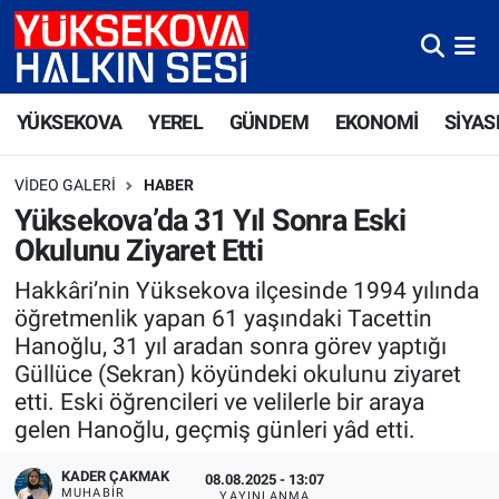
Yüksekova Nöbetçi Eczaneler
YÜKSEKOVA
YEREL
GÜNDEM
EKONOMİ
SİYAS
Yüksekova Hava Durumu
VIDEO GALERI
HABER
Yüksekova Trafik Yoğunluk Haritası
Yüksekova’da 31 Yıl Sonra Eski
Okulunu Ziyaret Etti
Süper Lig Puan Durumu ve Fikstür
Hakkâri’nin Yüksekova ilçesinde 1994 yılında
Tüm Manşetler
öğretmenlik yapan 61 yaşındaki Tacettin
Hanoğlu, 31 yıl aradan sonra görev yaptığı
Son Dakika Haberleri
Güllüce (Sekran) köyündeki okulunu ziyaret
etti. Eski öğrencileri ve velilerle bir araya
Haber Arşivi
gelen Hanoğlu, geçmiş günleri yâd etti.
KADER ÇAKMAK
08.08.2025 - 13:07
MUHABİR
YAYINLANMA