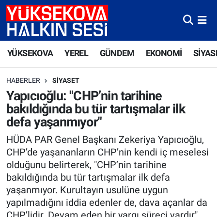
Yüksekova Nöbetçi Eczaneler
YÜKSEKOVA
YEREL
GÜNDEM
EKONOMİ
SİYAS
Yüksekova Hava Durumu
HABERLER
SIYASET
Yüksekova Trafik Yoğunluk Haritası
Yapıcıoğlu: "CHP’nin tarihine
bakıldığında bu tür tartışmalar ilk
Süper Lig Puan Durumu ve Fikstür
defa yaşanmıyor"
Tüm Manşetler
HÜDA PAR Genel Başkanı Zekeriya Yapıcıoğlu,
CHP’de yaşananların CHP’nin kendi iç meselesi
Son Dakika Haberleri
olduğunu belirterek, "CHP’nin tarihine
bakıldığında bu tür tartışmalar ilk defa
Haber Arşivi
yaşanmıyor. Kurultayın usulüne uygun
yapılmadığını iddia edenler de, dava açanlar da
CHP’lidir. Devam eden bir yargı süreci vardır"