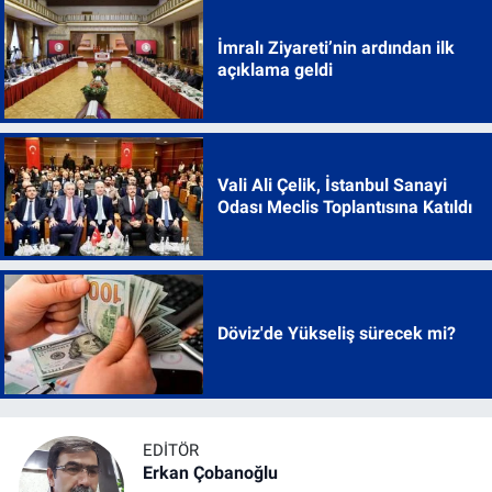
İmralı Ziyareti’nin ardından ilk
açıklama geldi
Vali Ali Çelik, İstanbul Sanayi
Odası Meclis Toplantısına Katıldı
Döviz'de Yükseliş sürecek mi?
EDITÖR
Erkan Çobanoğlu