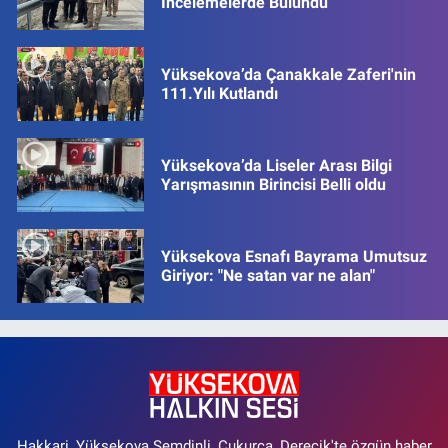
İncelemelerde Bulundu
Yüksekova’da Çanakkale Zaferi'nin
111.Yılı Kutlandı
Yüksekova’da Liseler Arası Bilgi
Yarışmasının Birincisi Belli oldu
Yüksekova Esnafı Bayrama Umutsuz
Giriyor: "Ne satan var ne alan"
Hakkari, Yüksekova Şemdinli, Çukurca, Derecik'te özgün haber