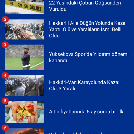
22 Yaşındaki Çoban Göğsünden
Vuruldu
2
Hakkarili Aile Düğün Yolunda Kaza
Yaptı: Ölü ve Yaralıların İsmi Belli
Oldu
3
Yüksekova Spor’da Yıldırım dönemi
kapandı
4
Hakkâri-Van Karayolunda Kaza: 1
Ölü, 3 Yaralı
5
Altın fiyatlarında 5 ay sonra bir ilk
6