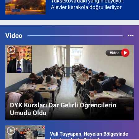
Yüksekova'daki yangın büyüyor:
Alevler karakola doğru ilerliyor
Video
DYK Kursları Dar Gelirli Öğrencilerin
Umudu Oldu
Vali Taşyapan, Heyelan Bölgesinde