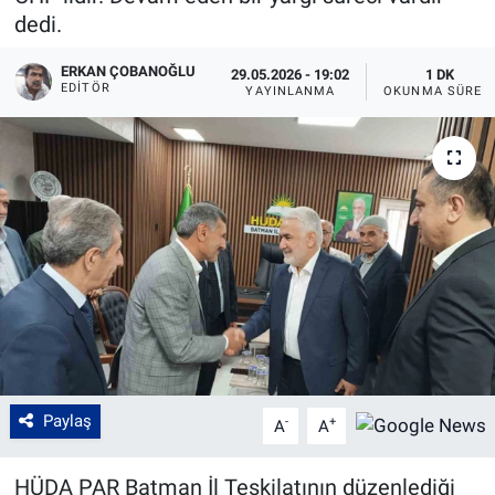
dedi.
ERKAN ÇOBANOĞLU
29.05.2026 - 19:02
1 DK
EDITÖR
YAYINLANMA
OKUNMA SÜRES
Paylaş
-
+
A
A
HÜDA PAR Batman İl Teşkilatının düzenlediği