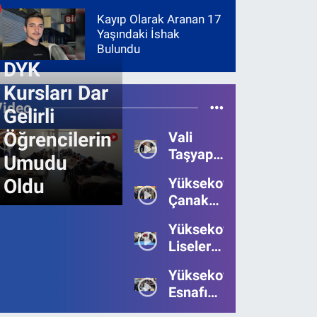
Kayıp Olarak Aranan 17
Yaşındaki İshak
Bulundu
DYK
Kursları Dar
Video
Gelirli
Öğrencilerin
Vali
Taşyapan,
Umudu
Heyelan
Oldu
Yüksekova’da
Bölgesinde
Çanakkale
İncelemelerde
Zaferi'nin
Bulundu
Yüksekova’da
111.Yılı
Liseler
Kutlandı
Arası
Yüksekova
Bilgi
Esnafı
Yarışmasının
Bayrama
Birincisi