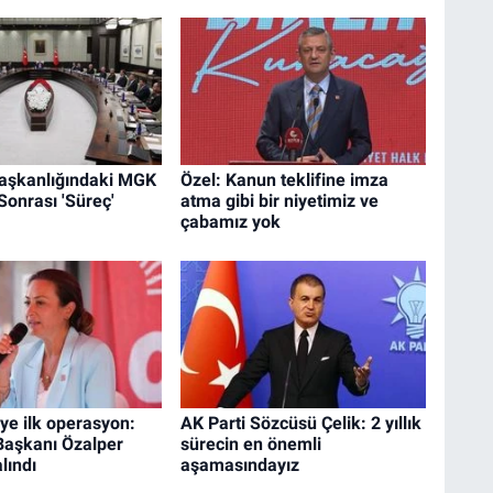
aşkanlığındaki MGK
Özel: Kanun teklifine imza
 Sonrası 'Süreç'
atma gibi bir niyetimiz ve
çabamız yok
'ye ilk operasyon:
AK Parti Sözcüsü Çelik: 2 yıllık
Başkanı Özalper
sürecin en önemli
lındı
aşamasındayız