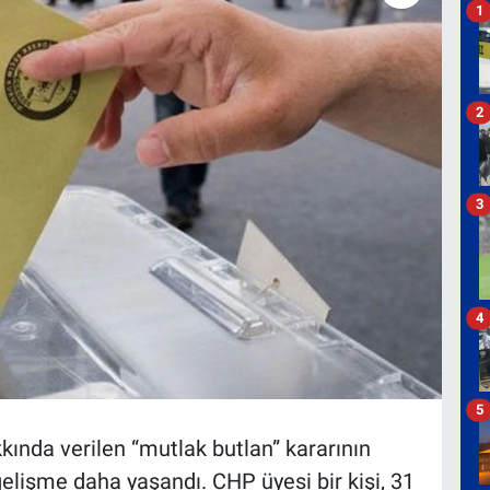
1
2
3
4
5
kında verilen “mutlak butlan” kararının
gelişme daha yaşandı. CHP üyesi bir kişi, 31