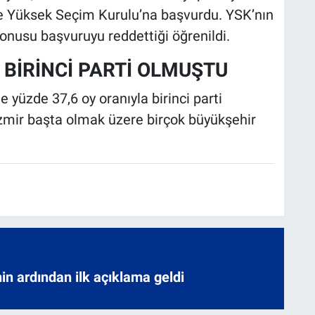
yle Yüksek Seçim Kurulu’na başvurdu. YSK’nın
onusu başvuruyu reddettiği öğrenildi.
 BİRİNCİ PARTİ OLMUŞTU
 yüzde 37,6 oy oranıyla birinci parti
İzmir başta olmak üzere birçok büyükşehir
nin ardından ilk açıklama geldi