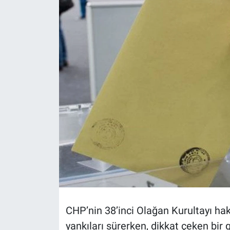
CHP’nin 38’inci Olağan Kurultayı hak
yankıları sürerken, dikkat çeken bir 