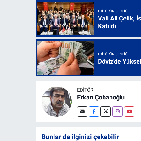
EDITÖRÜN SEÇTIĞI
Vali Ali Çelik,
Katıldı
EDITÖRÜN SEÇTIĞI
Döviz'de Yükse
EDITÖR
Erkan Çobanoğlu
Bunlar da ilginizi çekebilir