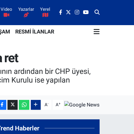
Video
Yazarlar
Yerel
ŞAM
RESMİ İLANLAR
 ret
ının ardından bir CHP üyesi,
çim Kurulu ise yapılan
-
+
A
A
Trend Haberler