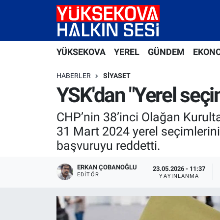
Yüksekova Nöbetçi Eczaneler
YÜKSEKOVA
YEREL
GÜNDEM
EKON
Yüksekova Hava Durumu
HABERLER
SIYASET
Yüksekova Trafik Yoğunluk Haritası
YSK'dan "Yerel seçim
Süper Lig Puan Durumu ve Fikstür
CHP’nin 38’inci Olağan Kurulta
31 Mart 2024 yerel seçimlerini
Tüm Manşetler
başvuruyu reddetti.
Son Dakika Haberleri
ERKAN ÇOBANOĞLU
23.05.2026 - 11:37
EDITÖR
YAYINLANMA
Haber Arşivi