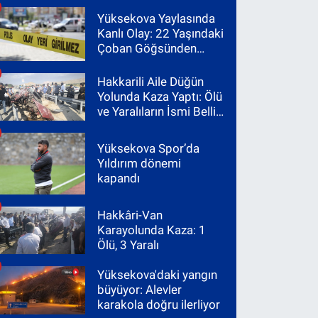
Yüksekova Yaylasında
Kanlı Olay: 22 Yaşındaki
Çoban Göğsünden
Vuruldu
Hakkarili Aile Düğün
Yolunda Kaza Yaptı: Ölü
ve Yaralıların İsmi Belli
Oldu
Yüksekova Spor’da
Yıldırım dönemi
kapandı
Hakkâri-Van
Karayolunda Kaza: 1
Ölü, 3 Yaralı
Yüksekova'daki yangın
büyüyor: Alevler
karakola doğru ilerliyor