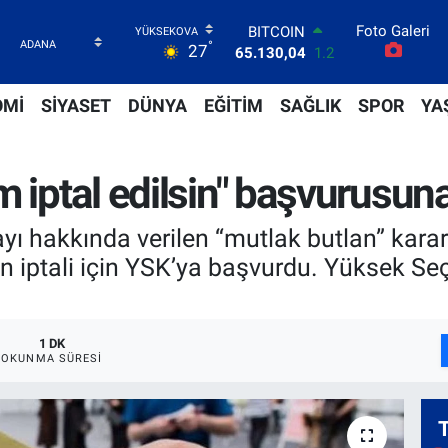
BITCOIN
65.130,04
1.2
Foto Galeri
DOLAR
°
27
47,7069
0.17
EURO
OMİ
SİYASET
DÜNYA
EĞİTİM
SAĞLIK
SPOR
YA
55,0265
0.01
STERLİN
64,1897
0.02
GRAM ALTIN
 iptal edilsin" başvurusuna
6618.49
2.12
BİST100
13.887
64
yı hakkında verilen “mutlak butlan” karar
n iptali için YSK’ya başvurdu. Yüksek Se
1 DK
OKUNMA SÜRESI