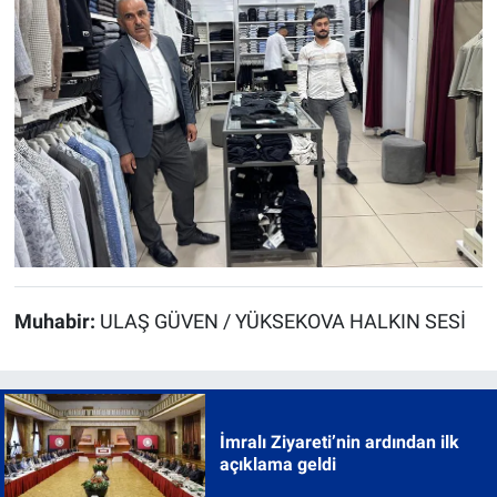
Muhabir:
ULAŞ GÜVEN / YÜKSEKOVA HALKIN SESİ
İmralı Ziyareti’nin ardından ilk
açıklama geldi