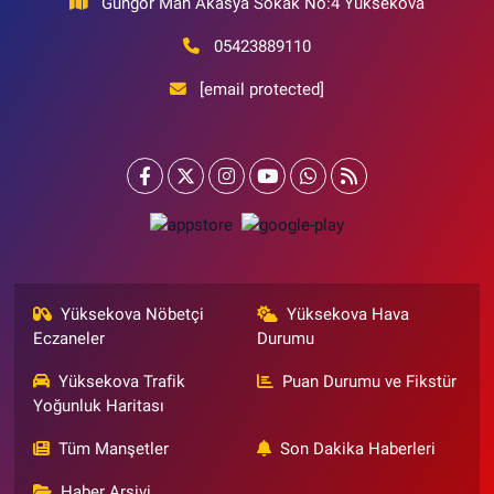
Güngör Mah Akasya Sokak No:4 Yüksekova
05423889110
[email protected]
Yüksekova Nöbetçi
Yüksekova Hava
Eczaneler
Durumu
Yüksekova Trafik
Puan Durumu ve Fikstür
Yoğunluk Haritası
Tüm Manşetler
Son Dakika Haberleri
Haber Arşivi