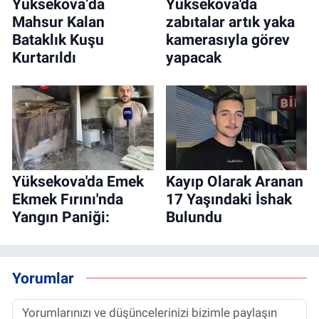
Yüksekova’da
Yüksekova'da
Mahsur Kalan
zabıtalar artık yaka
Bataklık Kuşu
kamerasıyla görev
Kurtarıldı
yapacak
Yüksekova'da Emek
Kayıp Olarak Aranan
Ekmek Fırını'nda
17 Yaşındaki İshak
Yangın Paniği:
Bulundu
Yorumlar