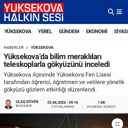
Yüksekova Nöbetçi Eczaneler
YÜKSEKOVA
YEREL
GÜNDEM
EKONOMİ
SİYAS
Yüksekova Hava Durumu
HABERLER
YÜKSEKOVA
Yüksekova Trafik Yoğunluk Haritası
Yüksekova’da bilim meraklıları
teleskoplarla gökyüzünü inceledi
Süper Lig Puan Durumu ve Fikstür
Yüksekova ilçesinde Yüksekova Fen Lisesi
Tüm Manşetler
tarafından öğrenci, öğretmen ve velilere yönelik
gökyüzü gözlem etkinliği düzenlendi.
Son Dakika Haberleri
ULAŞ GÜVEN
03.06.2026 - 09:16
1 DK
MUHABIR
YAYINLANMA
OKUNMA SÜRESI
Haber Arşivi