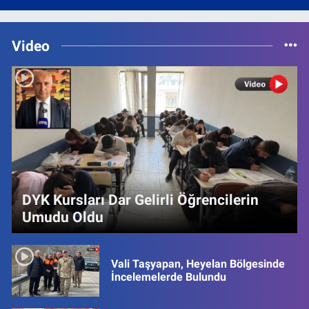
Video
DYK Kursları Dar Gelirli Öğrencilerin
Umudu Oldu
Vali Taşyapan, Heyelan Bölgesinde
İncelemelerde Bulundu