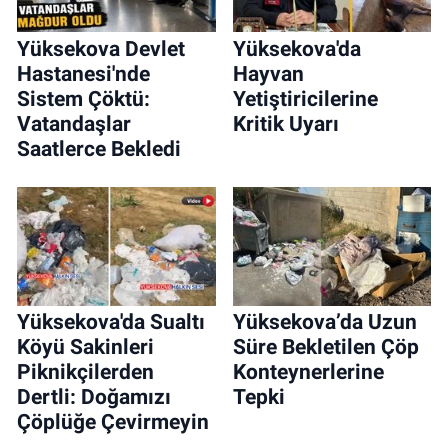
Yüksekova Devlet
Yüksekova'da
Hastanesi'nde
Hayvan
Sistem Çöktü:
Yetiştiricilerine
Vatandaşlar
Kritik Uyarı
Saatlerce Bekledi
Yüksekova'da Sualtı
Yüksekova’da Uzun
Köyü Sakinleri
Süre Bekletilen Çöp
Piknikçilerden
Konteynerlerine
Dertli: Doğamızı
Tepki
Çöplüğe Çevirmeyin