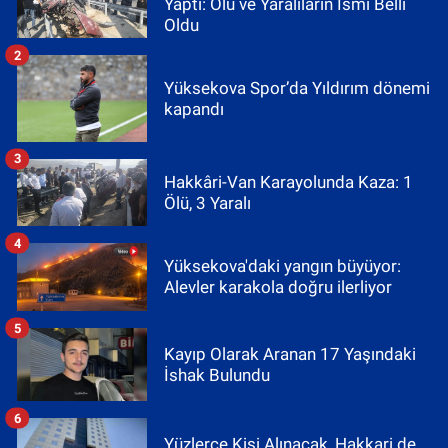
Yaptı: Ölü ve Yaralıların İsmi Belli
Oldu
2
Yüksekova Spor’da Yıldırım dönemi
kapandı
3
Hakkâri-Van Karayolunda Kaza: 1
Ölü, 3 Yaralı
4
Yüksekova'daki yangın büyüyor:
Alevler karakola doğru ilerliyor
5
Kayıp Olarak Aranan 17 Yaşındaki
İshak Bulundu
6
Yüzlerce Kişi Alınacak, Hakkari de