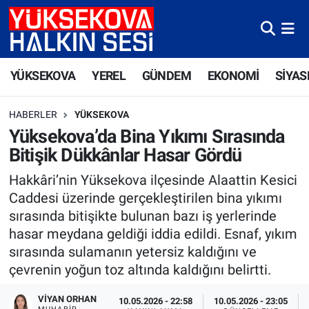
Yüksekova Nöbetçi Eczaneler
YÜKSEKOVA
YEREL
GÜNDEM
EKONOMİ
SİYAS
Yüksekova Hava Durumu
HABERLER
YÜKSEKOVA
Yüksekova Trafik Yoğunluk Haritası
Yüksekova’da Bina Yıkımı Sırasında
Bitişik Dükkânlar Hasar Gördü
Süper Lig Puan Durumu ve Fikstür
Hakkâri’nin Yüksekova ilçesinde Alaattin Kesici
Tüm Manşetler
Caddesi üzerinde gerçekleştirilen bina yıkımı
sırasında bitişikte bulunan bazı iş yerlerinde
Son Dakika Haberleri
hasar meydana geldiği iddia edildi. Esnaf, yıkım
sırasında sulamanın yetersiz kaldığını ve
Haber Arşivi
çevrenin yoğun toz altında kaldığını belirtti.
VIYAN ORHAN
10.05.2026 - 22:58
10.05.2026 - 23:05