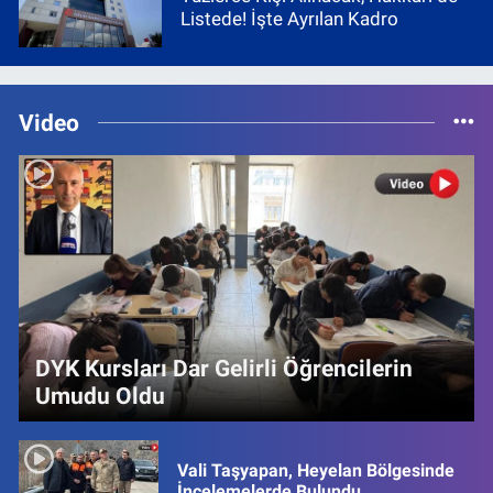
Listede! İşte Ayrılan Kadro
Video
DYK Kursları Dar Gelirli Öğrencilerin
Umudu Oldu
Vali Taşyapan, Heyelan Bölgesinde
İncelemelerde Bulundu