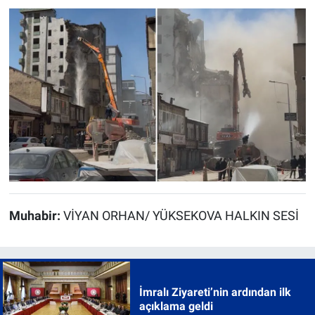
Muhabir:
VİYAN ORHAN/ YÜKSEKOVA HALKIN SESİ
İmralı Ziyareti’nin ardından ilk
açıklama geldi