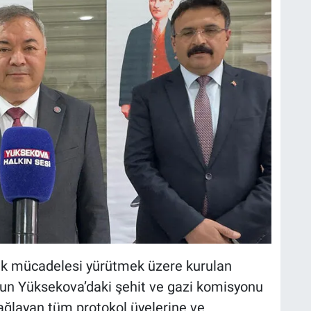
k mücadelesi yürütmek üzere kurulan
un Yüksekova’daki şehit ve gazi komisyonu
sağlayan tüm protokol üyelerine ve