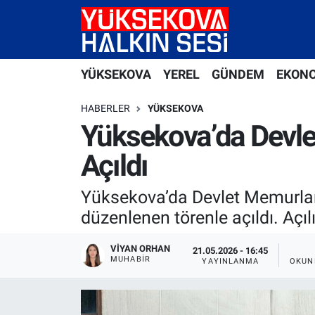
Yüksekova Nöbetçi Eczaneler
YÜKSEKOVA
YEREL
GÜNDEM
EKON
Yüksekova Hava Durumu
HABERLER
YÜKSEKOVA
Yüksekova Trafik Yoğunluk Haritası
Yüksekova’da Devle
Açıldı
Süper Lig Puan Durumu ve Fikstür
Yüksekova’da Devlet Memurlar
Tüm Manşetler
düzenlenen törenle açıldı. Açılı
Son Dakika Haberleri
VIYAN ORHAN
21.05.2026 - 16:45
MUHABIR
YAYINLANMA
OKUN
Haber Arşivi