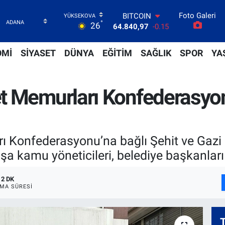
Foto Galeri
DOLAR
°
26
47,7436
0.18
EURO
55,2510
0.32
OMİ
SİYASET
DÜNYA
EĞİTİM
SAĞLIK
SPOR
YA
STERLİN
64,4811
0.38
GRAM ALTIN
t Memurları Konfederasyon
6660.55
0
BİST100
13.779
-14
BITCOIN
64.840,97
-0.15
ı Konfederasyonu’na bağlı Şehit ve Gazi
şa kamu yöneticileri, belediye başkanları v
2 DK
MA SÜRESI