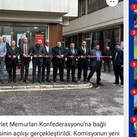
1
2
3
4
5
vlet Memurları Konfederasyonu’na bağlı
nin açılışı gerçekleştirildi. Komisyonun yeni