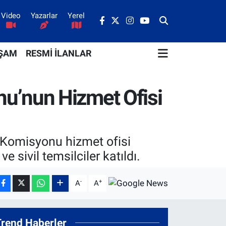
Video
Yazarlar
Yerel
ŞAM
RESMİ İLANLAR
u’nun Hizmet Ofisi
 Komisyonu hizmet ofisi
e sivil temsilciler katıldı.
-
+
A
A
Trend Haberler