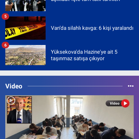
5
Van’da silahlı kavga: 6 kişi yaralandı
6
Yüksekova'da Hazine'ye ait 5
taşınmaz satışa çıkıyor
Video