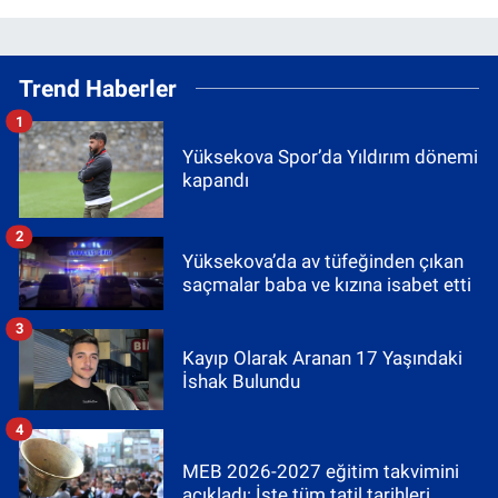
Trend Haberler
1
Yüksekova Spor’da Yıldırım dönemi
kapandı
2
Yüksekova’da av tüfeğinden çıkan
saçmalar baba ve kızına isabet etti
3
Kayıp Olarak Aranan 17 Yaşındaki
İshak Bulundu
4
MEB 2026-2027 eğitim takvimini
açıkladı: İşte tüm tatil tarihleri