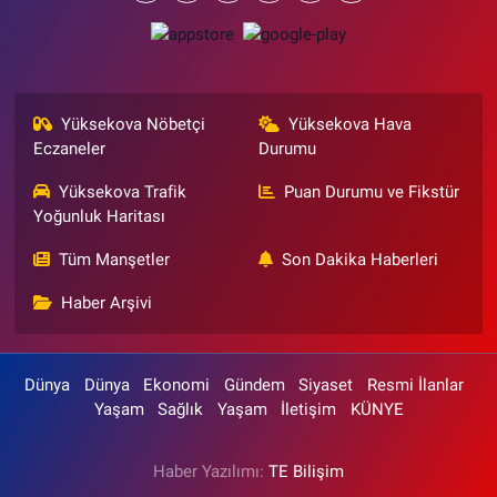
Yüksekova Nöbetçi
Yüksekova Hava
Eczaneler
Durumu
Yüksekova Trafik
Puan Durumu ve Fikstür
Yoğunluk Haritası
Tüm Manşetler
Son Dakika Haberleri
Haber Arşivi
Dünya
Dünya
Ekonomi
Gündem
Siyaset
Resmi İlanlar
Yaşam
Sağlık
Yaşam
İletişim
KÜNYE
Haber Yazılımı:
TE Bilişim