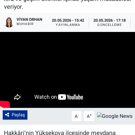
veriyor.
VIYAN ORHAN
20.05.2026 - 15:42
20.05.2026 - 17:18
MUHABIR
YAYINLANMA
GÜNCELLEME
Paylaş
-
+
A
A
Hakkâri’nin Yüksekova ilçesinde meydana