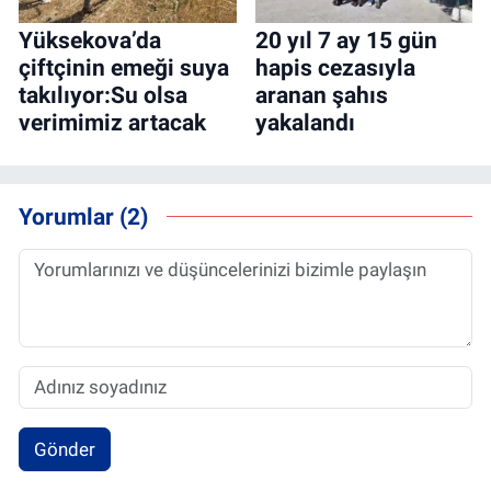
Yüksekova’da
20 yıl 7 ay 15 gün
çiftçinin emeği suya
hapis cezasıyla
takılıyor:Su olsa
aranan şahıs
verimimiz artacak
yakalandı
Yorumlar (2)
Gönder