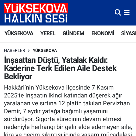
Yüksekova Nöbetçi Eczaneler
YÜKSEKOVA
YEREL
GÜNDEM
EKONOMİ
SİYAS
Yüksekova Hava Durumu
HABERLER
YÜKSEKOVA
Yüksekova Trafik Yoğunluk Haritası
İnşaattan Düştü, Yatalak Kaldı:
Kaderine Terk Edilen Aile Destek
Süper Lig Puan Durumu ve Fikstür
Bekliyor
Tüm Manşetler
Hakkâri’nin Yüksekova ilçesinde 7 Kasım
2025’te inşaatın ikinci katından düşerek ağır
Son Dakika Haberleri
yaralanan ve sırtına 12 platin takılan Pervizhan
Demir, 7 aydır yatağa bağımlı yaşamını
Haber Arşivi
sürdürüyor. Sigorta sürecinin devam etmesi
nedeniyle herhangi bir gelir elde edemeyen aile,
kira ve geçim sıkıntısı içinde yaşam mücadelesi