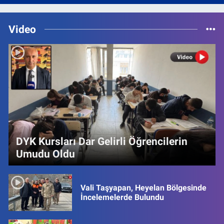
Video
DYK Kursları Dar Gelirli Öğrencilerin
Umudu Oldu
Vali Taşyapan, Heyelan Bölgesinde
İncelemelerde Bulundu