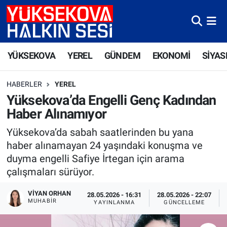
Yüksekova Nöbetçi Eczaneler
YÜKSEKOVA
YEREL
GÜNDEM
EKONOMİ
SİYAS
Yüksekova Hava Durumu
HABERLER
YEREL
Yüksekova Trafik Yoğunluk Haritası
Yüksekova’da Engelli Genç Kadından
Haber Alınamıyor
Süper Lig Puan Durumu ve Fikstür
Yüksekova’da sabah saatlerinden bu yana
Tüm Manşetler
haber alınamayan 24 yaşındaki konuşma ve
duyma engelli Safiye İrtegan için arama
Son Dakika Haberleri
çalışmaları sürüyor.
Haber Arşivi
VIYAN ORHAN
28.05.2026 - 16:31
28.05.2026 - 22:07
MUHABIR
YAYINLANMA
GÜNCELLEME