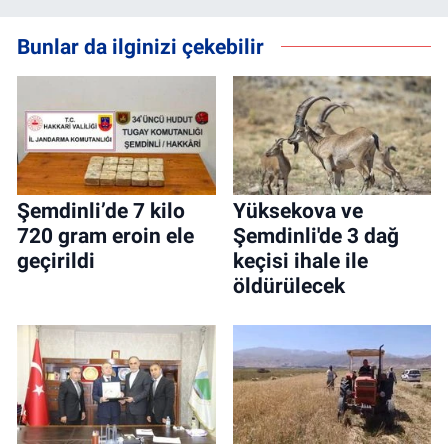
Bunlar da ilginizi çekebilir
Şemdinli’de 7 kilo
Yüksekova ve
720 gram eroin ele
Şemdinli'de 3 dağ
geçirildi
keçisi ihale ile
öldürülecek