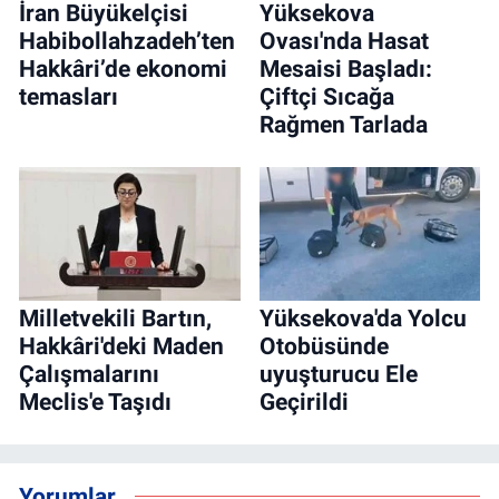
İran Büyükelçisi
Yüksekova
Habibollahzadeh’ten
Ovası'nda Hasat
Hakkâri’de ekonomi
Mesaisi Başladı:
temasları
Çiftçi Sıcağa
Rağmen Tarlada
Milletvekili Bartın,
Yüksekova'da Yolcu
Hakkâri'deki Maden
Otobüsünde
Çalışmalarını
uyuşturucu Ele
Meclis'e Taşıdı
Geçirildi
Yorumlar