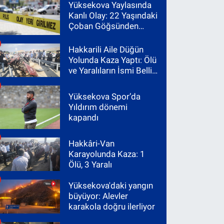
Yüksekova Yaylasında
Kanlı Olay: 22 Yaşındaki
Çoban Göğsünden
Vuruldu
Hakkarili Aile Düğün
Yolunda Kaza Yaptı: Ölü
ve Yaralıların İsmi Belli
Oldu
Yüksekova Spor’da
Yıldırım dönemi
kapandı
Hakkâri-Van
Karayolunda Kaza: 1
Ölü, 3 Yaralı
Yüksekova'daki yangın
büyüyor: Alevler
karakola doğru ilerliyor