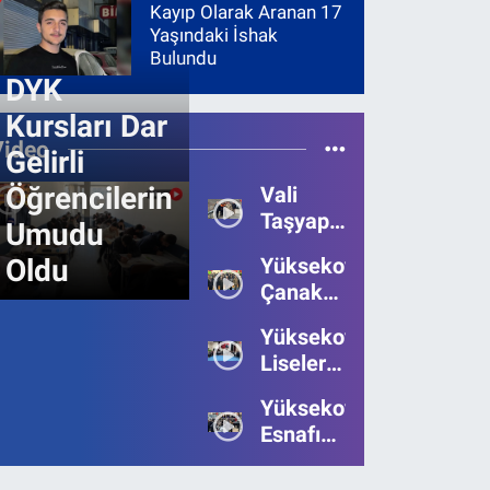
Kayıp Olarak Aranan 17
Yaşındaki İshak
Bulundu
DYK
Kursları Dar
Video
Gelirli
Öğrencilerin
Vali
Taşyapan,
Umudu
Heyelan
Oldu
Yüksekova’da
Bölgesinde
Çanakkale
İncelemelerde
Zaferi'nin
Bulundu
Yüksekova’da
111.Yılı
Liseler
Kutlandı
Arası
Yüksekova
Bilgi
Esnafı
Yarışmasının
Bayrama
Birincisi
Umutsuz