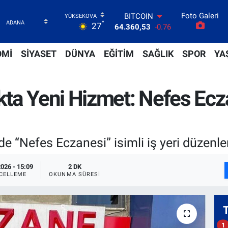
Foto Galeri
DOLAR
°
27
47,7069
0.17
EURO
55,0265
0.01
OMİ
SİYASET
DÜNYA
EĞİTİM
SAĞLIK
SPOR
YA
STERLİN
64,1897
0.02
GRAM ALTIN
kta Yeni Hizmet: Nefes Ec
6618.49
2.12
BİST100
13.887
64
BITCOIN
64.360,53
-0.76
e “Nefes Eczanesi” isimli iş yeri düzenle
026 - 15:09
2 DK
CELLEME
OKUNMA SÜRESI
1