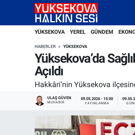
Yüksekova Nöbetçi Eczaneler
YÜKSEKOVA
YEREL
GÜNDEM
EKON
Yüksekova Hava Durumu
HABERLER
YÜKSEKOVA
Yüksekova Trafik Yoğunluk Haritası
Yüksekova’da Sağlı
Açıldı
Süper Lig Puan Durumu ve Fikstür
Hakkâri’nin Yüksekova ilçesind
Tüm Manşetler
ULAŞ GÜVEN
09.05.2026 - 15:00
09.05.2
Son Dakika Haberleri
MUHABIR
YAYINLANMA
GÜN
Haber Arşivi