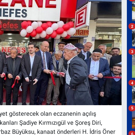
2
3
4
5
yet gösterecek olan eczanenin açılış
anları Şadiye Kırmızıgül ve Şoreş Diri,
baz Büyüksu, kanaat önderleri H. İdris Öner
6