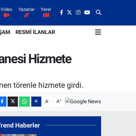
Video
Yazarlar
Yerel
ŞAM
RESMİ İLANLAR
zanesi Hizmete
nen törenle hizmete girdi.
-
+
A
A
Trend Haberler