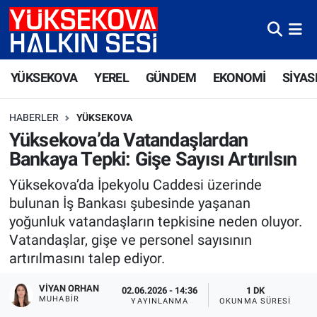
Yüksekova Nöbetçi Eczaneler
YÜKSEKOVA
YEREL
GÜNDEM
EKONOMİ
SİYAS
Yüksekova Hava Durumu
HABERLER
YÜKSEKOVA
Yüksekova Trafik Yoğunluk Haritası
Yüksekova’da Vatandaşlardan
Bankaya Tepki: Gişe Sayısı Artırılsın
Süper Lig Puan Durumu ve Fikstür
Yüksekova’da İpekyolu Caddesi üzerinde
Tüm Manşetler
bulunan İş Bankası şubesinde yaşanan
yoğunluk vatandaşların tepkisine neden oluyor.
Son Dakika Haberleri
Vatandaşlar, gişe ve personel sayısının
artırılmasını talep ediyor.
Haber Arşivi
VIYAN ORHAN
02.06.2026 - 14:36
1 DK
MUHABIR
YAYINLANMA
OKUNMA SÜRESI