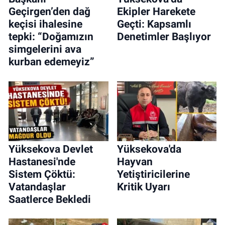
Geçirgen’den dağ
Ekipler Harekete
keçisi ihalesine
Geçti: Kapsamlı
tepki: “Doğamızın
Denetimler Başlıyor
simgelerini ava
kurban edemeyiz”
Yüksekova Devlet
Yüksekova'da
Hastanesi'nde
Hayvan
Sistem Çöktü:
Yetiştiricilerine
Vatandaşlar
Kritik Uyarı
Saatlerce Bekledi