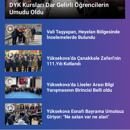
DYK Kursları Dar Gelirli Öğrencilerin
Umudu Oldu
Vali Taşyapan, Heyelan Bölgesinde
İncelemelerde Bulundu
Yüksekova’da Çanakkale Zaferi'nin
111.Yılı Kutlandı
Yüksekova’da Liseler Arası Bilgi
Yarışmasının Birincisi Belli oldu
Yüksekova Esnafı Bayrama Umutsuz
Giriyor: "Ne satan var ne alan"