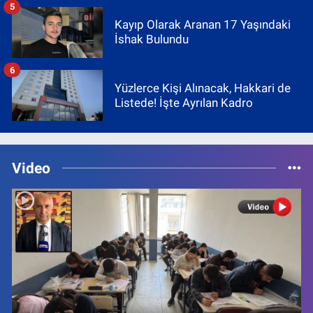
5
Kayıp Olarak Aranan 17 Yaşındaki
İshak Bulundu
6
Yüzlerce Kişi Alınacak, Hakkari de
Listede! İşte Ayrılan Kadro
Video