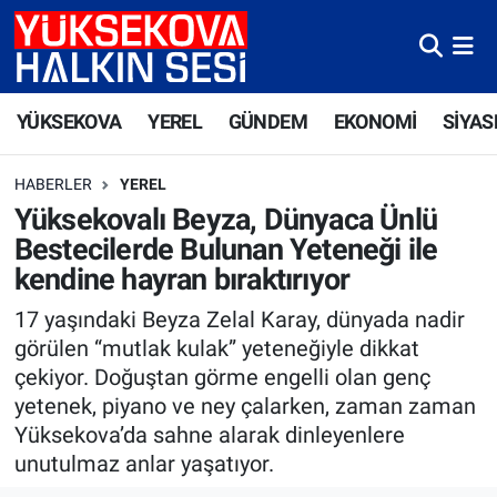
Yüksekova Nöbetçi Eczaneler
YÜKSEKOVA
YEREL
GÜNDEM
EKONOMİ
SİYAS
Yüksekova Hava Durumu
HABERLER
YEREL
Yüksekova Trafik Yoğunluk Haritası
Yüksekovalı Beyza, Dünyaca Ünlü
Bestecilerde Bulunan Yeteneği ile
Süper Lig Puan Durumu ve Fikstür
kendine hayran bıraktırıyor
Tüm Manşetler
17 yaşındaki Beyza Zelal Karay, dünyada nadir
görülen “mutlak kulak” yeteneğiyle dikkat
Son Dakika Haberleri
çekiyor. Doğuştan görme engelli olan genç
yetenek, piyano ve ney çalarken, zaman zaman
Haber Arşivi
Yüksekova’da sahne alarak dinleyenlere
unutulmaz anlar yaşatıyor.