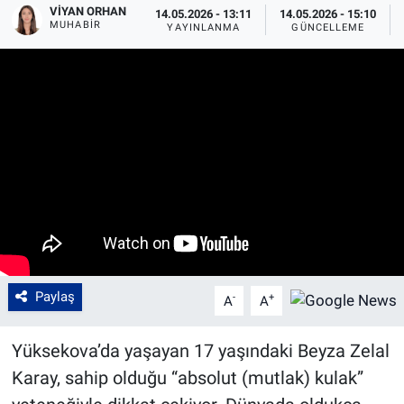
VIYAN ORHAN
14.05.2026 - 13:11
14.05.2026 - 15:10
MUHABIR
YAYINLANMA
GÜNCELLEME
Paylaş
-
+
A
A
Yüksekova’da yaşayan 17 yaşındaki Beyza Zelal
Karay, sahip olduğu “absolut (mutlak) kulak”