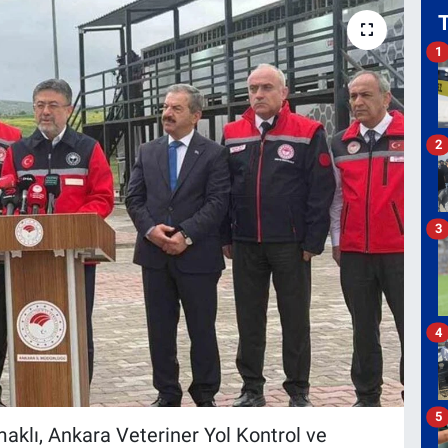
1
2
3
4
5
klı, Ankara Veteriner Yol Kontrol ve