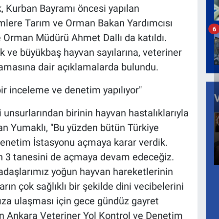
k, Kurban Bayramı öncesi yapılan
timlere Tarım ve Orman Bakan Yardımcısı
6
 Orman Müdürü Ahmet Dallı da katıldı.
k ve büyükbaş hayvan sayılarına, veteriner
amasına dair açıklamalarda bulundu.
bir inceleme ve denetim yapılıyor"
 unsurlarından birinin hayvan hastalıklarıyla
n Yumaklı, "Bu yüzden bütün Türkiye
Denetim İstasyonu açmaya karar verdik.
lan 3 tanesini de açmaya devam edeceğiz.
adaşlarımız yoğun hayvan hareketlerinin
ın çok sağlıklı bir şekilde dini vecibelerini
ıza ulaşması için gece gündüz gayret
olan Ankara Veteriner Yol Kontrol ve Denetim