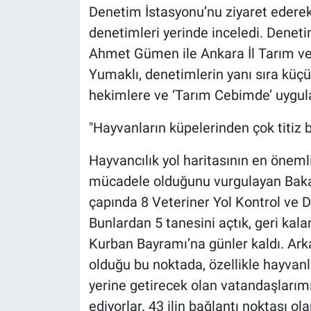
Denetim İstasyonu’nu ziyaret edere
denetimleri yerinde inceledi. Dene
Ahmet Gümen ile Ankara İl Tarım ve
Yumaklı, denetimlerin yanı sıra küçü
hekimlere ve ‘Tarım Cebimde’ uygul
"Hayvanların küpelerinden çok titiz 
Hayvancılık yol haritasının en önemli
mücadele olduğunu vurgulayan Baka
çapında 8 Veteriner Yol Kontrol ve 
Bunlardan 5 tanesini açtık, geri ka
Kurban Bayramı’na günler kaldı. Ark
olduğu bu noktada, özellikle hayvanlar
yerine getirecek olan vatandaşlarım
ediyorlar. 43 ilin bağlantı noktası 