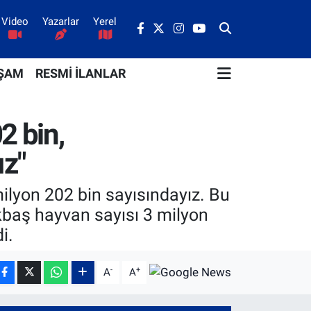
Video
Yazarlar
Yerel
ŞAM
RESMİ İLANLAR
2 bin,
ız"
lyon 202 bin sayısındayız. Bu
ükbaş hayvan sayısı 3 milyon
i.
-
+
A
A