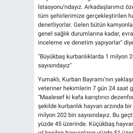
İstasyonu’ndayız. Arkadaşlarımız öz
tüm şehirlerimize gerçekleştirilen h
denetliyorlar. Gelen bütün kamyonlar
genel sağlık durumlarına kadar, evrakl
inceleme ve denetim yapıyorlar" diy
"Büyükbaş kurbanlıklarda 1 milyon 2
sayısındayız"
Yumaklı, Kurban Bayramı’nın yaklaş
veteriner hekimlerin 7 gün 24 saat g
"Maalesef ki kafa karıştırıcı dezenf
şekilde kurbanlık hayvan arzında bi
milyon 202 bin sayısındayız. Bu geçti
yüzde 45 üzerinde. Küçükbaş hayvan 
yıl kesilen hayvanların yüzde 51 üze