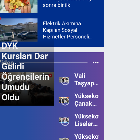
sonra bir ilk
Elektrik Akımına
Kapılan Sosyal
Hizmetler Personeli
Yoğun Bakıma Alındı
DYK
Kursları Dar
Video
Gelirli
Öğrencilerin
Vali
Taşyapan,
Umudu
Heyelan
Oldu
Yüksekova’da
Bölgesinde
Çanakkale
İncelemelerde
Zaferi'nin
Bulundu
Yüksekova’da
111.Yılı
Liseler
Kutlandı
Arası
Yüksekova
Bilgi