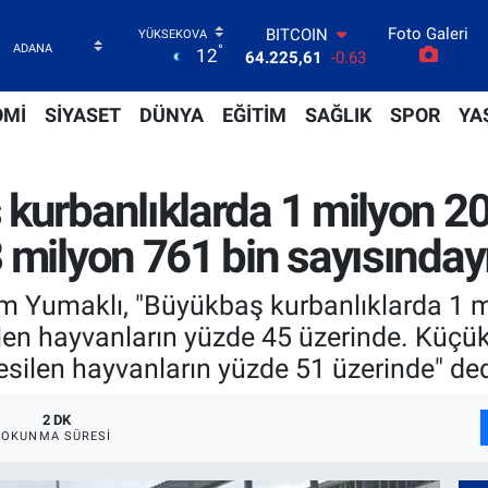
BITCOIN
64.225,61
-0.63
Foto Galeri
°
12
DOLAR
47,6704
0
EURO
OMİ
SİYASET
DÜNYA
EĞİTİM
SAĞLIK
SPOR
YA
55,0406
-0.08
STERLİN
64,2143
0
GRAM ALTIN
kurbanlıklarda 1 milyon 20
6510.40
0.45
BİST100
 milyon 761 bin sayısınday
13.799
70
 Yumaklı, "Büyükbaş kurbanlıklarda 1 mi
silen hayvanların yüzde 45 üzerinde. Küç
kesilen hayvanların yüzde 51 üzerinde" ded
2 DK
OKUNMA SÜRESI