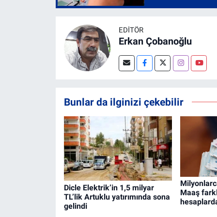
EDITÖR
Erkan Çobanoğlu
Bunlar da ilginizi çekebilir
Milyonlar
Dicle Elektrik’in 1,5 milyar
Maaş farkl
TL’lik Artuklu yatırımında sona
hesaplard
gelindi