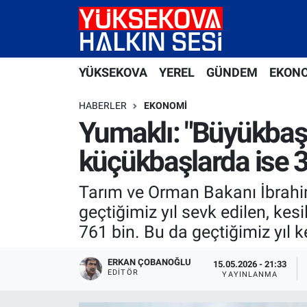
Yüksekova Nöbetçi Eczaneler
YÜKSEKOVA
YEREL
GÜNDEM
EKON
Yüksekova Hava Durumu
HABERLER
EKONOMI
Yüksekova Trafik Yoğunluk Haritası
Yumaklı: "Büyükbaş 
küçükbaşlarda ise 3
Süper Lig Puan Durumu ve Fikstür
Tarım ve Orman Bakanı İbrahim
Tüm Manşetler
geçtiğimiz yıl sevk edilen, ke
Son Dakika Haberleri
761 bin. Bu da geçtiğimiz yıl 
Haber Arşivi
ERKAN ÇOBANOĞLU
15.05.2026 - 21:33
EDITÖR
YAYINLANMA