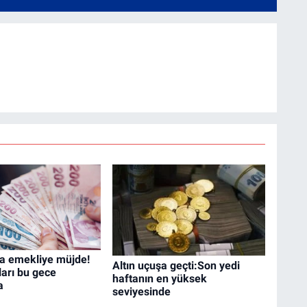
ca emekliye müjde!
Altın uçuşa geçti:Son yedi
arı bu gece
haftanın en yüksek
a
seviyesinde