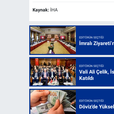
Kaynak:
İHA
EDITÖRÜN SEÇTIĞI
İmralı Ziyareti’
EDITÖRÜN SEÇTIĞI
Vali Ali Çelik,
Katıldı
EDITÖRÜN SEÇTIĞI
Döviz'de Yükse