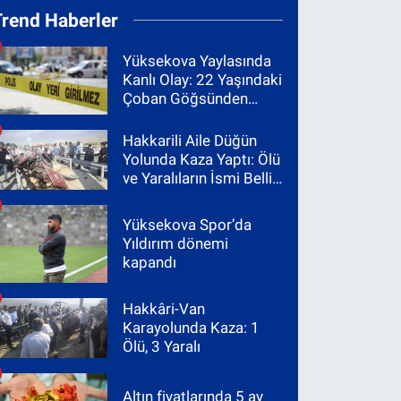
Trend Haberler
Yüksekova Yaylasında
Kanlı Olay: 22 Yaşındaki
Çoban Göğsünden
Vuruldu
Hakkarili Aile Düğün
Yolunda Kaza Yaptı: Ölü
ve Yaralıların İsmi Belli
Oldu
Yüksekova Spor’da
Yıldırım dönemi
kapandı
Hakkâri-Van
Karayolunda Kaza: 1
Ölü, 3 Yaralı
Altın fiyatlarında 5 ay