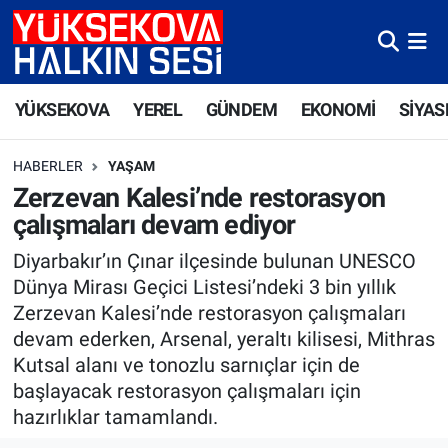
Yüksekova Nöbetçi Eczaneler
YÜKSEKOVA
YEREL
GÜNDEM
EKONOMİ
SİYAS
Yüksekova Hava Durumu
HABERLER
YAŞAM
Yüksekova Trafik Yoğunluk Haritası
Zerzevan Kalesi’nde restorasyon
çalışmaları devam ediyor
Süper Lig Puan Durumu ve Fikstür
Diyarbakır’ın Çınar ilçesinde bulunan UNESCO
Tüm Manşetler
Dünya Mirası Geçici Listesi’ndeki 3 bin yıllık
Zerzevan Kalesi’nde restorasyon çalışmaları
Son Dakika Haberleri
devam ederken, Arsenal, yeraltı kilisesi, Mithras
Kutsal alanı ve tonozlu sarnıçlar için de
Haber Arşivi
başlayacak restorasyon çalışmaları için
hazırlıklar tamamlandı.