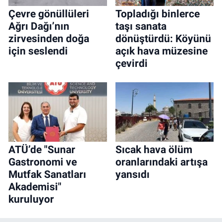
Çevre gönüllüleri
Topladığı binlerce
Ağrı Dağı’nın
taşı sanata
zirvesinden doğa
dönüştürdü: Köyünü
için seslendi
açık hava müzesine
çevirdi
ATÜ’de "Sunar
Sıcak hava ölüm
Gastronomi ve
oranlarındaki artışa
Mutfak Sanatları
yansıdı
Akademisi"
kuruluyor