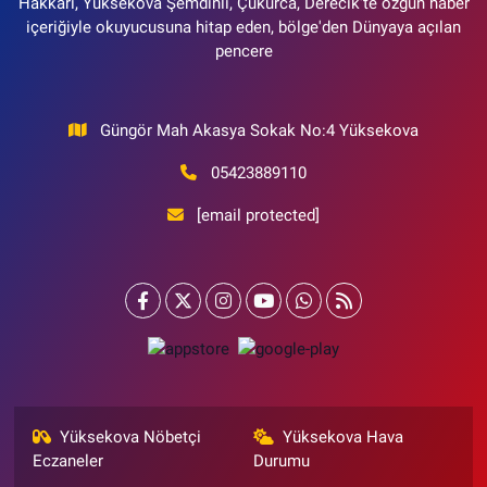
Hakkari, Yüksekova Şemdinli, Çukurca, Derecik'te özgün haber
içeriğiyle okuyucusuna hitap eden, bölge'den Dünyaya açılan
pencere
Güngör Mah Akasya Sokak No:4 Yüksekova
05423889110
[email protected]
Yüksekova Nöbetçi
Yüksekova Hava
Eczaneler
Durumu