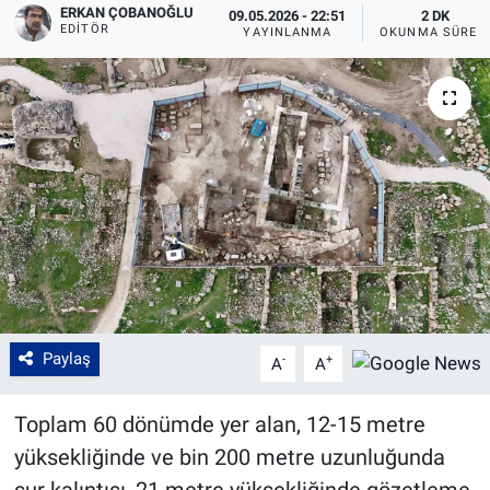
ERKAN ÇOBANOĞLU
09.05.2026 - 22:51
2 DK
EDITÖR
YAYINLANMA
OKUNMA SÜRES
Paylaş
-
+
A
A
Toplam 60 dönümde yer alan, 12-15 metre
yüksekliğinde ve bin 200 metre uzunluğunda