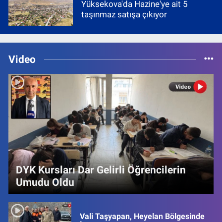
Yüksekova'da Hazine'ye ait 5
taşınmaz satışa çıkıyor
Video
DYK Kursları Dar Gelirli Öğrencilerin
Umudu Oldu
Vali Taşyapan, Heyelan Bölgesinde