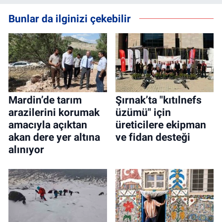
Bunlar da ilginizi çekebilir
Mardin’de tarım
Şırnak’ta "kıtılnefs
arazilerini korumak
üzümü" için
amacıyla açıktan
üreticilere ekipman
akan dere yer altına
ve fidan desteği
alınıyor