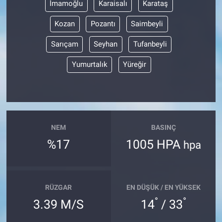
İmamoğlu
Karaisalı
Karataş
Kozan
Pozantı
Saimbeyli
Sarıçam
Seyhan
Tufanbeyli
Yumurtalık
Yüreğir
NEM
BASINÇ
%17
1005 HPA
hpa
RÜZGAR
EN DÜŞÜK / EN YÜKSEK
°
°
3.39 M/S
14
/ 33