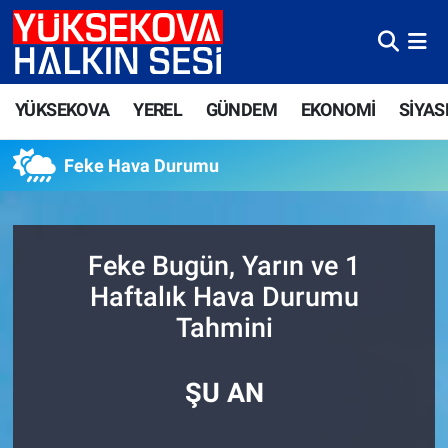
Yüksekova Nöbetçi Eczaneler
YÜKSEKOVA
YEREL
GÜNDEM
EKONOMİ
SİYAS
Yüksekova Hava Durumu
Feke Hava Durumu
Yüksekova Trafik Yoğunluk Haritası
Süper Lig Puan Durumu ve Fikstür
Feke Bugün, Yarın ve 1
Tüm Manşetler
Haftalık Hava Durumu
Tahmini
Son Dakika Haberleri
Haber Arşivi
ŞU AN