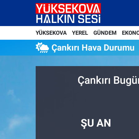
Yüksekova Nöbetçi Eczaneler
YÜKSEKOVA
YEREL
GÜNDEM
EKON
Yüksekova Hava Durumu
Çankırı Hava Durumu
Yüksekova Trafik Yoğunluk Haritası
Süper Lig Puan Durumu ve Fikstür
Çankırı Bugü
Tüm Manşetler
Son Dakika Haberleri
Haber Arşivi
ŞU AN