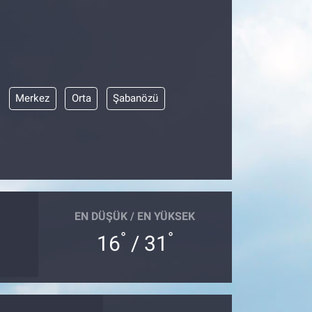
Merkez
Orta
Şabanözü
EN DÜŞÜK / EN YÜKSEK
°
°
16
/ 31