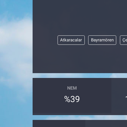
Atkaracalar
Bayramören
Çe
NEM
%39