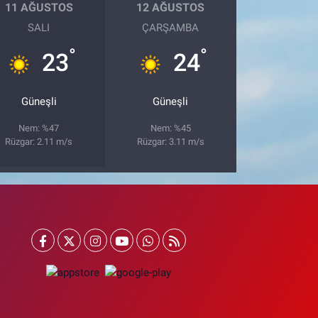
11 AĞUSTOS
12 AĞUSTOS
SALI
ÇARŞAMBA
°
°
23
24
Güneşli
Güneşli
Nem: %47
Nem: %45
Rüzgar: 2.11 m/s
Rüzgar: 3.11 m/s