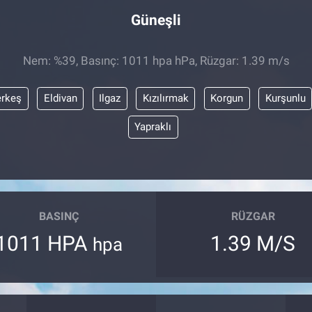
Güneşli
Nem: %39, Basınç: 1011 hpa hPa, Rüzgar: 1.39 m/s
rkeş
Eldivan
Ilgaz
Kızılırmak
Korgun
Kurşunlu
Yapraklı
BASINÇ
RÜZGAR
1011 HPA
1.39 M/S
hpa