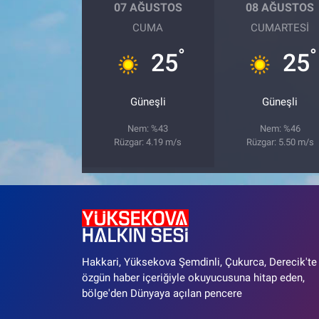
07 AĞUSTOS
08 AĞUSTOS
CUMA
CUMARTESI
°
°
25
25
Güneşli
Güneşli
Nem: %43
Nem: %46
Rüzgar: 4.19 m/s
Rüzgar: 5.50 m/s
Hakkari, Yüksekova Şemdinli, Çukurca, Derecik'te
özgün haber içeriğiyle okuyucusuna hitap eden,
bölge'den Dünyaya açılan pencere