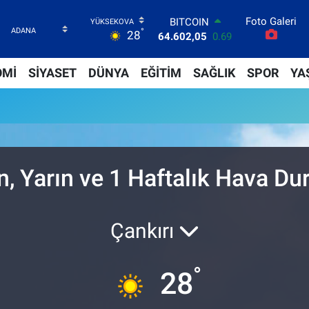
Foto Galeri
BITCOIN
°
28
64.602,05
0.69
DOLAR
47,5986
0.06
OMİ
SİYASET
DÜNYA
EĞİTİM
SAĞLIK
SPOR
YA
EURO
55,0700
0.1
STERLİN
64,2438
0.21
GRAM ALTIN
6513.94
0.32
BİST100
n, Yarın ve 1 Haftalık Hava D
13.768
48
Çankırı
°
28