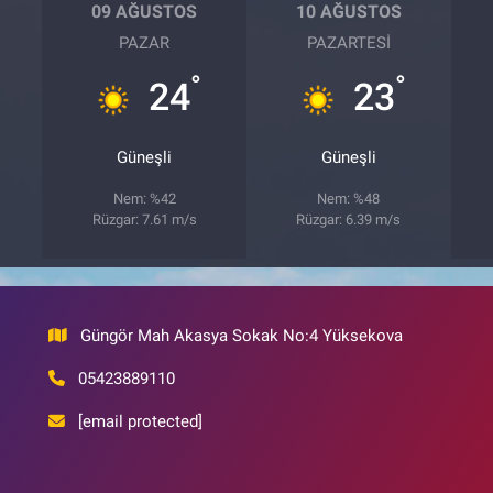
09 AĞUSTOS
10 AĞUSTOS
PAZAR
PAZARTESI
°
°
24
23
Güneşli
Güneşli
Nem: %42
Nem: %48
Rüzgar: 7.61 m/s
Rüzgar: 6.39 m/s
Güngör Mah Akasya Sokak No:4 Yüksekova
05423889110
[email protected]