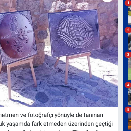
1
2
3
4
5
netmen ve fotoğrafçı yönüyle de tanınan
nlük yaşamda fark etmeden üzerinden geçtiği