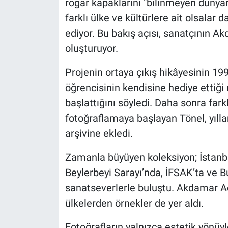
rögar kapaklarını "bilinmeyen dünyan
farklı ülke ve kültürlere ait olsalar d
ediyor. Bu bakış açısı, sanatçının A
oluşturuyor.
Projenin ortaya çıkış hikâyesinin 1997
öğrencisinin kendisine hediye ettiği 
başlattığını söyledi. Daha sonra fark
fotoğraflamaya başlayan Tönel, yıllar
arşivine ekledi.
Zamanla büyüyen koleksiyon; İstanb
Beylerbeyi Sarayı’nda, İFSAK’ta ve B
sanatseverlerle buluştu. Akdamar Ad
ülkelerden örnekler de yer aldı.
Fotoğrafların yalnızca estetik yönüyle