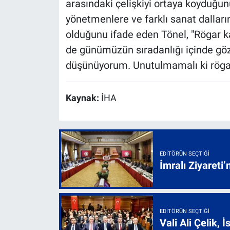
arasındaki çelişkiyi ortaya koyduğun
yönetmenlere ve farklı sanat dalları
olduğunu ifade eden Tönel, "Rögar 
de günümüzün sıradanlığı içinde göz
düşünüyorum. Unutulmamalı ki rögarl
Kaynak:
İHA
EDITÖRÜN SEÇTIĞI
İmralı Ziyareti’
EDITÖRÜN SEÇTIĞI
Vali Ali Çelik,