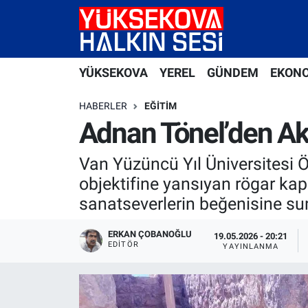
Yüksekova Nöbetçi Eczaneler
YÜKSEKOVA
YEREL
GÜNDEM
EKON
Yüksekova Hava Durumu
HABERLER
EĞITIM
Yüksekova Trafik Yoğunluk Haritası
Adnan Tönel’den Ak
Süper Lig Puan Durumu ve Fikstür
Van Yüzüncü Yıl Üniversitesi Ö
objektifine yansıyan rögar kap
Tüm Manşetler
sanatseverlerin beğenisine su
Son Dakika Haberleri
ERKAN ÇOBANOĞLU
19.05.2026 - 20:21
EDITÖR
YAYINLANMA
Haber Arşivi