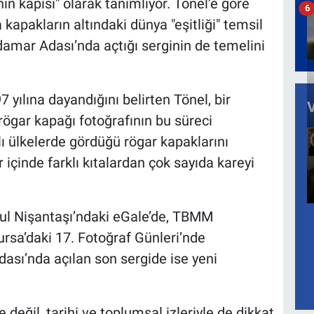
ın kapısı" olarak tanımlıyor. Tönel’e göre
6
a kapakların altındaki dünya "eşitliği" temsil
kdamar Adası’nda açtığı serginin de temelini
 yılına dayandığını belirten Tönel, bir
rögar kapağı fotoğrafının bu süreci
lı ülkelerde gördüğü rögar kapaklarını
 içinde farklı kıtalardan çok sayıda kareyi
ul Nişantaşı’ndaki eGale’de, TBMM
ursa’daki 17. Fotoğraf Günleri’nde
ası’nda açılan son sergide ise yeni
 değil, tarihi ve toplumsal izleriyle de dikkat