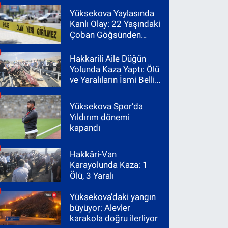
Yüksekova Yaylasında
Kanlı Olay: 22 Yaşındaki
Çoban Göğsünden
Vuruldu
Hakkarili Aile Düğün
Yolunda Kaza Yaptı: Ölü
ve Yaralıların İsmi Belli
Oldu
Yüksekova Spor’da
Yıldırım dönemi
kapandı
Hakkâri-Van
Karayolunda Kaza: 1
Ölü, 3 Yaralı
Yüksekova'daki yangın
büyüyor: Alevler
karakola doğru ilerliyor