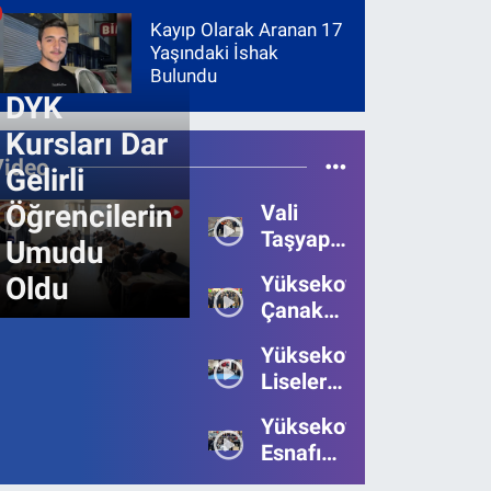
Kayıp Olarak Aranan 17
Yaşındaki İshak
Bulundu
DYK
Kursları Dar
Video
Gelirli
Öğrencilerin
Vali
Taşyapan,
Umudu
Heyelan
Oldu
Yüksekova’da
Bölgesinde
Çanakkale
İncelemelerde
Zaferi'nin
Bulundu
Yüksekova’da
111.Yılı
Liseler
Kutlandı
Arası
Yüksekova
Bilgi
Esnafı
Yarışmasının
Bayrama
Birincisi