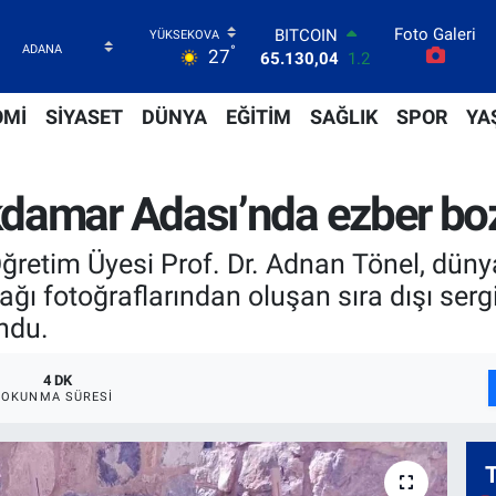
Foto Galeri
DOLAR
°
27
47,7106
0.17
EURO
55,1652
0.27
OMİ
SİYASET
DÜNYA
EĞİTİM
SAĞLIK
SPOR
YA
STERLİN
64,4046
0.35
GRAM ALTIN
damar Adası’nda ezber boz
6618.49
2.12
BİST100
13.773
-19
ğretim Üyesi Prof. Dr. Adnan Tönel, dünya
BITCOIN
ağı fotoğraflarından oluşan sıra dışı se
65.130,04
1.2
ndu.
4 DK
OKUNMA SÜRESI