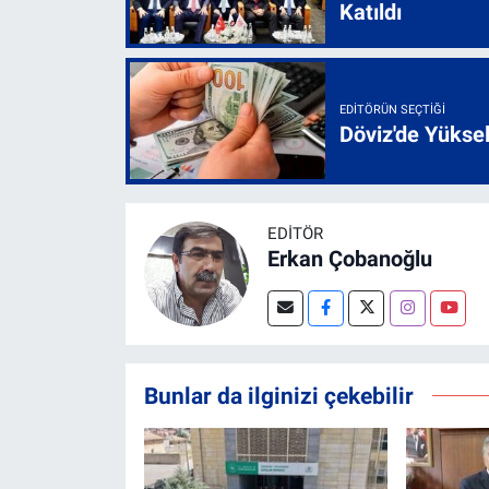
Katıldı
EDITÖRÜN SEÇTIĞI
Döviz'de Yükse
EDITÖR
Erkan Çobanoğlu
Bunlar da ilginizi çekebilir