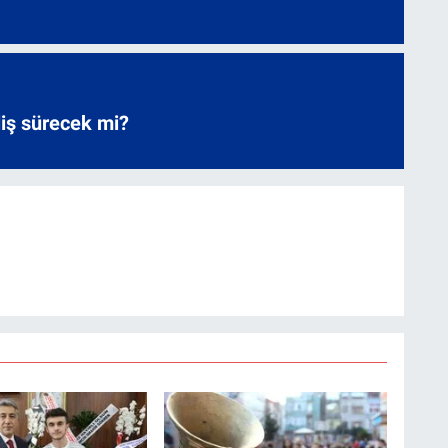
liş sürecek mi?