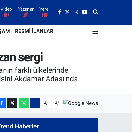
Video
Yazarlar
Yerel
ŞAM
RESMİ İLANLAR
an sergi
nın farklı ülkelerinde
rgisini Akdamar Adası’nda
-
+
A
A
Trend Haberler