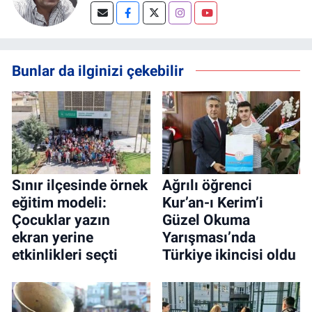
Bunlar da ilginizi çekebilir
Sınır ilçesinde örnek
Ağrılı öğrenci
eğitim modeli:
Kur’an-ı Kerim’i
Çocuklar yazın
Güzel Okuma
ekran yerine
Yarışması’nda
etkinlikleri seçti
Türkiye ikincisi oldu