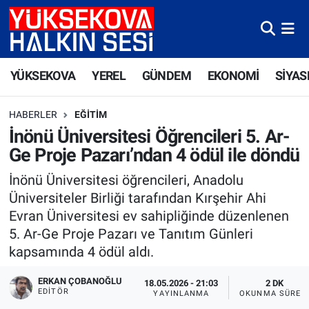
Yüksekova Nöbetçi Eczaneler
YÜKSEKOVA
YEREL
GÜNDEM
EKONOMİ
SİYAS
Yüksekova Hava Durumu
HABERLER
EĞITIM
Yüksekova Trafik Yoğunluk Haritası
İnönü Üniversitesi Öğrencileri 5. Ar-
Ge Proje Pazarı’ndan 4 ödül ile döndü
Süper Lig Puan Durumu ve Fikstür
İnönü Üniversitesi öğrencileri, Anadolu
Tüm Manşetler
Üniversiteler Birliği tarafından Kırşehir Ahi
Evran Üniversitesi ev sahipliğinde düzenlenen
Son Dakika Haberleri
5. Ar-Ge Proje Pazarı ve Tanıtım Günleri
kapsamında 4 ödül aldı.
Haber Arşivi
ERKAN ÇOBANOĞLU
18.05.2026 - 21:03
2 DK
EDITÖR
YAYINLANMA
OKUNMA SÜRES