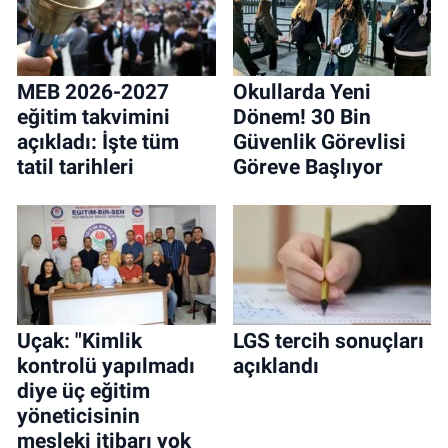
MEB 2026-2027
Okullarda Yeni
eğitim takvimini
Dönem! 30 Bin
açıkladı: İşte tüm
Güvenlik Görevlisi
tatil tarihleri
Göreve Başlıyor
Uçak: "Kimlik
LGS tercih sonuçları
kontrolü yapılmadı
açıklandı
diye üç eğitim
yöneticisinin
mesleki itibarı yok