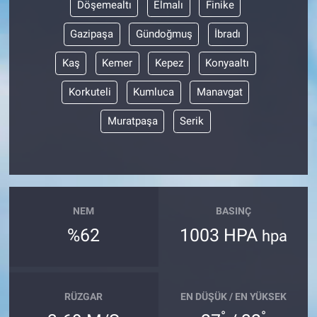
Döşemealtı
Elmalı
Finike
Gazipaşa
Gündoğmuş
İbradı
Kaş
Kemer
Kepez
Konyaaltı
Korkuteli
Kumluca
Manavgat
Muratpaşa
Serik
NEM
BASINÇ
%62
1003 HPA
hpa
RÜZGAR
EN DÜŞÜK / EN YÜKSEK
°
°