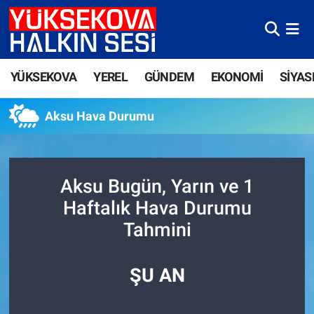
Yüksekova Nöbetçi Eczaneler
YÜKSEKOVA
YEREL
GÜNDEM
EKONOMİ
SİYAS
Yüksekova Hava Durumu
Aksu Hava Durumu
Yüksekova Trafik Yoğunluk Haritası
Süper Lig Puan Durumu ve Fikstür
Aksu Bugün, Yarın ve 1
Tüm Manşetler
Haftalık Hava Durumu
Tahmini
Son Dakika Haberleri
Haber Arşivi
ŞU AN