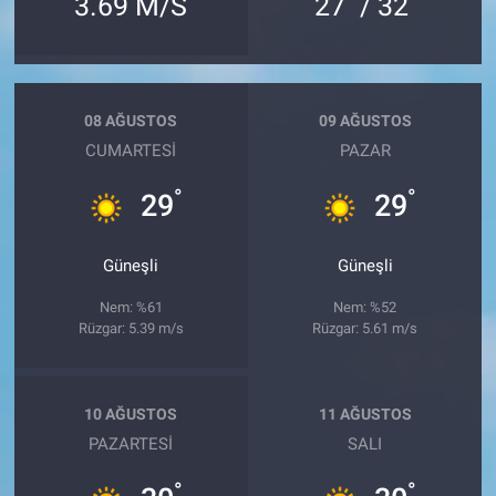
3.69 M/S
27
/ 32
08 AĞUSTOS
09 AĞUSTOS
CUMARTESI
PAZAR
°
°
29
29
Güneşli
Güneşli
Nem: %61
Nem: %52
Rüzgar: 5.39 m/s
Rüzgar: 5.61 m/s
10 AĞUSTOS
11 AĞUSTOS
PAZARTESI
SALI
°
°