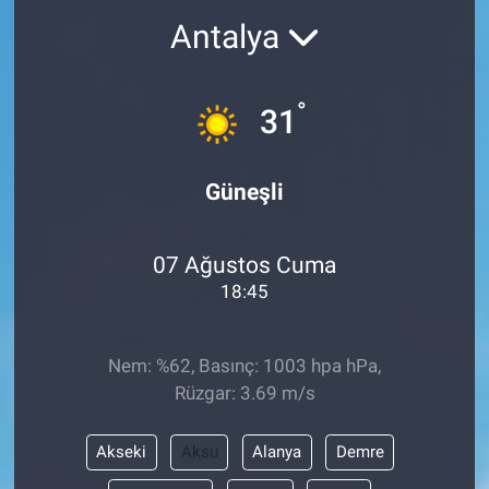
Antalya
°
31
Güneşli
07 Ağustos Cuma
18:45
Nem: %62, Basınç: 1003 hpa hPa,
Rüzgar: 3.69 m/s
Akseki
Aksu
Alanya
Demre