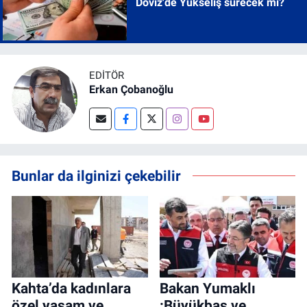
Döviz'de Yükseliş sürecek mi?
EDITÖR
Erkan Çobanoğlu
Bunlar da ilginizi çekebilir
Kahta’da kadınlara
Bakan Yumaklı
özel yaşam ve
:Büyükbaş ve