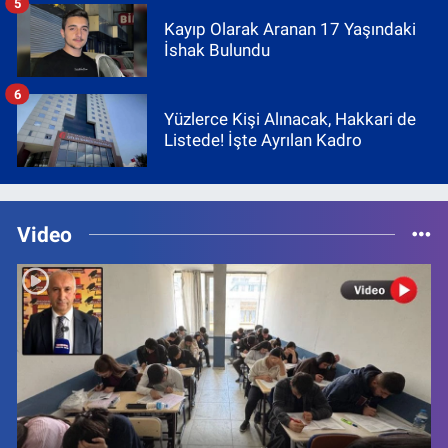
5
Kayıp Olarak Aranan 17 Yaşındaki
İshak Bulundu
6
Yüzlerce Kişi Alınacak, Hakkari de
Listede! İşte Ayrılan Kadro
Video