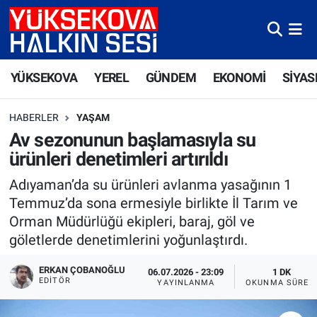
Yüksekova Nöbetçi Eczaneler
YÜKSEKOVA
YEREL
GÜNDEM
EKONOMİ
SİYAS
Yüksekova Hava Durumu
HABERLER
YAŞAM
Yüksekova Trafik Yoğunluk Haritası
Av sezonunun başlamasıyla su
ürünleri denetimleri artırıldı
Süper Lig Puan Durumu ve Fikstür
Adıyaman’da su ürünleri avlanma yasağının 1
Tüm Manşetler
Temmuz’da sona ermesiyle birlikte İl Tarım ve
Orman Müdürlüğü ekipleri, baraj, göl ve
Son Dakika Haberleri
göletlerde denetimlerini yoğunlaştırdı.
Haber Arşivi
ERKAN ÇOBANOĞLU
06.07.2026 - 23:09
1 DK
EDITÖR
YAYINLANMA
OKUNMA SÜRES