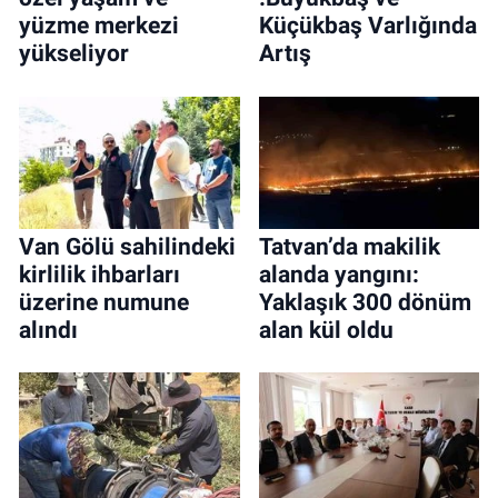
yüzme merkezi
Küçükbaş Varlığında
yükseliyor
Artış
Van Gölü sahilindeki
Tatvan’da makilik
kirlilik ihbarları
alanda yangını:
üzerine numune
Yaklaşık 300 dönüm
alındı
alan kül oldu