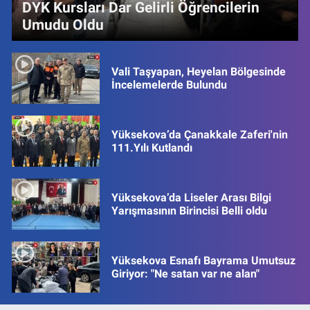
DYK Kursları Dar Gelirli Öğrencilerin
Umudu Oldu
Vali Taşyapan, Heyelan Bölgesinde
İncelemelerde Bulundu
Yüksekova’da Çanakkale Zaferi'nin
111.Yılı Kutlandı
Yüksekova’da Liseler Arası Bilgi
Yarışmasının Birincisi Belli oldu
Yüksekova Esnafı Bayrama Umutsuz
Giriyor: "Ne satan var ne alan"