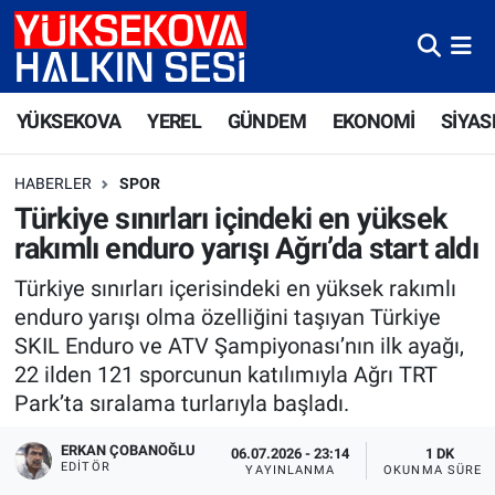
Yüksekova Nöbetçi Eczaneler
YÜKSEKOVA
YEREL
GÜNDEM
EKONOMİ
SİYAS
Yüksekova Hava Durumu
HABERLER
SPOR
Yüksekova Trafik Yoğunluk Haritası
Türkiye sınırları içindeki en yüksek
rakımlı enduro yarışı Ağrı’da start aldı
Süper Lig Puan Durumu ve Fikstür
Türkiye sınırları içerisindeki en yüksek rakımlı
Tüm Manşetler
enduro yarışı olma özelliğini taşıyan Türkiye
SKIL Enduro ve ATV Şampiyonası’nın ilk ayağı,
Son Dakika Haberleri
22 ilden 121 sporcunun katılımıyla Ağrı TRT
Park’ta sıralama turlarıyla başladı.
Haber Arşivi
ERKAN ÇOBANOĞLU
06.07.2026 - 23:14
1 DK
EDITÖR
YAYINLANMA
OKUNMA SÜRES