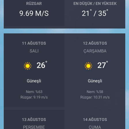
RÜZGAR
EN DÜŞÜK / EN YÜKSEK
°
°
9.69 M/S
21
/ 35
11 AĞUSTOS
12 AĞUSTOS
SALI
ÇARŞAMBA
°
°
26
27
Güneşli
Güneşli
Nem: %63
Nem: %58
Rüzgar: 9.19 m/s
Rüzgar: 10.31 m/s
13 AĞUSTOS
14 AĞUSTOS
PERŞEMBE
CUMA