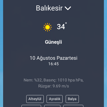
Balıkesir
°
34
Güneşli
10 Ağustos Pazartesi
16:45
Nem: %32, Basınç: 1010 hpa hPa,
Rüzgar: 9.69 m/s
Altıeylül
Ayvalık
Balya