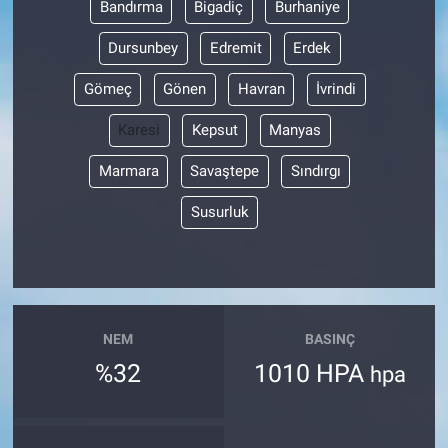
Bandırma
Bigadiç
Burhaniye
Dursunbey
Edremit
Erdek
Gömeç
Gönen
Havran
İvrindi
Karesi
Kepsut
Manyas
Marmara
Savaştepe
Sındırgı
Susurluk
NEM
BASINÇ
%32
1010 HPA
hpa