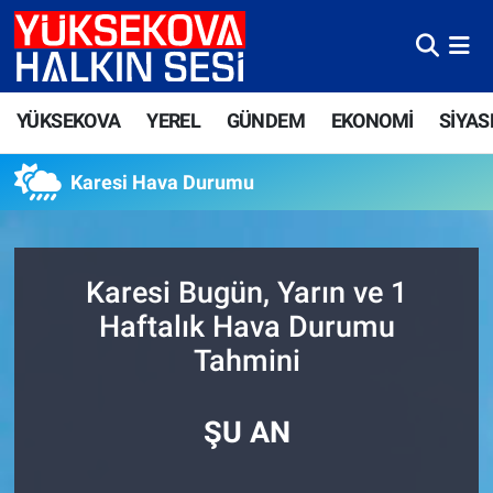
Yüksekova Nöbetçi Eczaneler
YÜKSEKOVA
YEREL
GÜNDEM
EKONOMİ
SİYAS
Yüksekova Hava Durumu
Karesi Hava Durumu
Yüksekova Trafik Yoğunluk Haritası
Süper Lig Puan Durumu ve Fikstür
Karesi Bugün, Yarın ve 1
Tüm Manşetler
Haftalık Hava Durumu
Tahmini
Son Dakika Haberleri
Haber Arşivi
ŞU AN