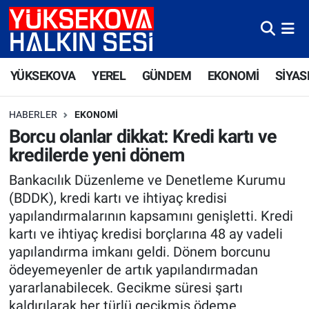
Yüksekova Nöbetçi Eczaneler
YÜKSEKOVA
YEREL
GÜNDEM
EKONOMİ
SİYAS
Yüksekova Hava Durumu
HABERLER
EKONOMI
Yüksekova Trafik Yoğunluk Haritası
Borcu olanlar dikkat: Kredi kartı ve
kredilerde yeni dönem
Süper Lig Puan Durumu ve Fikstür
Bankacılık Düzenleme ve Denetleme Kurumu
Tüm Manşetler
(BDDK), kredi kartı ve ihtiyaç kredisi
yapılandırmalarının kapsamını genişletti. Kredi
Son Dakika Haberleri
kartı ve ihtiyaç kredisi borçlarına 48 ay vadeli
yapılandırma imkanı geldi. Dönem borcunu
Haber Arşivi
ödeyemeyenler de artık yapılandırmadan
yararlanabilecek. Gecikme süresi şartı
kaldırılarak her türlü gecikmiş ödeme