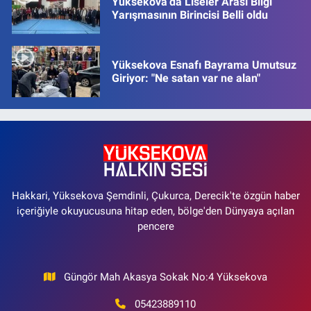
Yüksekova’da Liseler Arası Bilgi
Yarışmasının Birincisi Belli oldu
Yüksekova Esnafı Bayrama Umutsuz
Giriyor: "Ne satan var ne alan"
Hakkari, Yüksekova Şemdinli, Çukurca, Derecik'te özgün haber
içeriğiyle okuyucusuna hitap eden, bölge'den Dünyaya açılan
pencere
Güngör Mah Akasya Sokak No:4 Yüksekova
05423889110