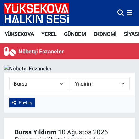
Yüksekova Nöbetçi Eczaneler
YÜKSEKOVA
YEREL
GÜNDEM
EKONOMİ
SİYAS
Yüksekova Hava Durumu
Nöbetçi Eczaneler
Yüksekova Trafik Yoğunluk Haritası
Süper Lig Puan Durumu ve Fikstür
Tüm Manşetler
Son Dakika Haberleri
Paylaş
Haber Arşivi
Bursa
Yıldırım
10 Ağustos 2026