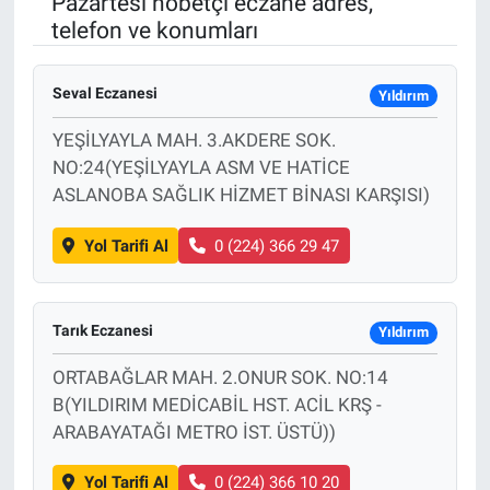
Pazartesi nöbetçi eczane adres,
telefon ve konumları
Seval Eczanesi
Yıldırım
YEŞİLYAYLA MAH. 3.AKDERE SOK.
NO:24(YEŞİLYAYLA ASM VE HATİCE
ASLANOBA SAĞLIK HİZMET BİNASI KARŞISI)
Yol Tarifi Al
0 (224) 366 29 47
Tarık Eczanesi
Yıldırım
ORTABAĞLAR MAH. 2.ONUR SOK. NO:14
B(YILDIRIM MEDİCABİL HST. ACİL KRŞ -
ARABAYATAĞI METRO İST. ÜSTÜ))
Yol Tarifi Al
0 (224) 366 10 20