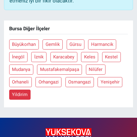
etmeniz iyi bir fikir olacaktır.
Bursa Diğer İlçeler
Büyükorhan
Gemlik
Gürsu
Harmancik
İnegöl
İznik
Karacabey
Keles
Kestel
Mudanya
Mustafakemalpaşa
Nilüfer
Orhaneli
Orhangazi
Osmangazi
Yenişehir
Yildirim