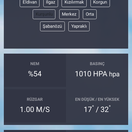
Eldivan
Ilgaz
Kızılırmak
Korgun
Kurşunlu
Merkez
Orta
Şabanözü
Yapraklı
NEM
BASINÇ
%54
1010 HPA
hpa
RÜZGAR
EN DÜŞÜK / EN YÜKSEK
°
°
1.00 M/S
17
/ 32