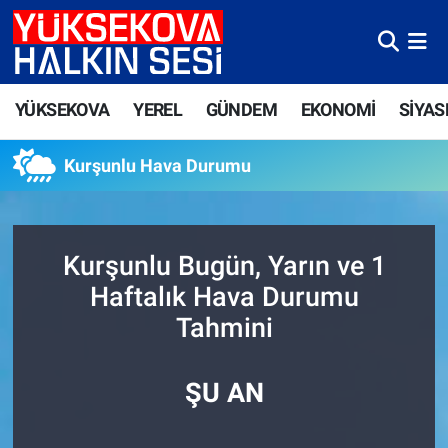
Yüksekova Nöbetçi Eczaneler
YÜKSEKOVA
YEREL
GÜNDEM
EKONOMİ
SİYAS
Yüksekova Hava Durumu
Kurşunlu Hava Durumu
Yüksekova Trafik Yoğunluk Haritası
Süper Lig Puan Durumu ve Fikstür
Kurşunlu Bugün, Yarın ve 1
Tüm Manşetler
Haftalık Hava Durumu
Tahmini
Son Dakika Haberleri
Haber Arşivi
ŞU AN