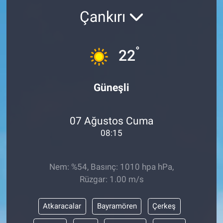
Çankırı
°
22
Güneşli
07 Ağustos Cuma
08:15
Nem: %54, Basınç: 1010 hpa hPa,
Rüzgar: 1.00 m/s
Atkaracalar
Bayramören
Çerkeş