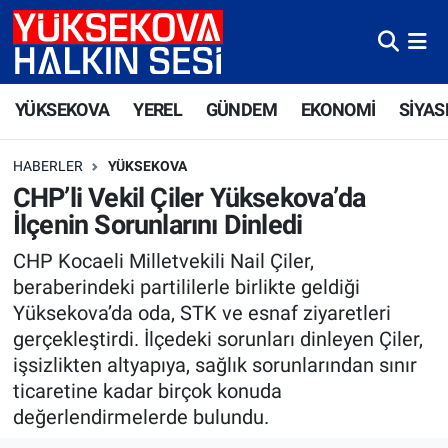
Yüksekova Nöbetçi Eczaneler
YÜKSEKOVA
YEREL
GÜNDEM
EKONOMİ
SİYAS
Yüksekova Hava Durumu
HABERLER
YÜKSEKOVA
Yüksekova Trafik Yoğunluk Haritası
CHP’li Vekil Çiler Yüksekova’da
İlçenin Sorunlarını Dinledi
Süper Lig Puan Durumu ve Fikstür
CHP Kocaeli Milletvekili Nail Çiler,
Tüm Manşetler
beraberindeki partililerle birlikte geldiği
Yüksekova’da oda, STK ve esnaf ziyaretleri
Son Dakika Haberleri
gerçekleştirdi. İlçedeki sorunları dinleyen Çiler,
işsizlikten altyapıya, sağlık sorunlarından sınır
Haber Arşivi
ticaretine kadar birçok konuda
değerlendirmelerde bulundu.