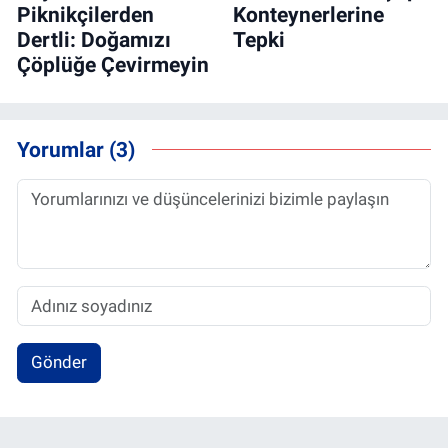
Piknikçilerden
Konteynerlerine
Dertli: Doğamızı
Tepki
Çöplüğe Çevirmeyin
Yorumlar (3)
Gönder