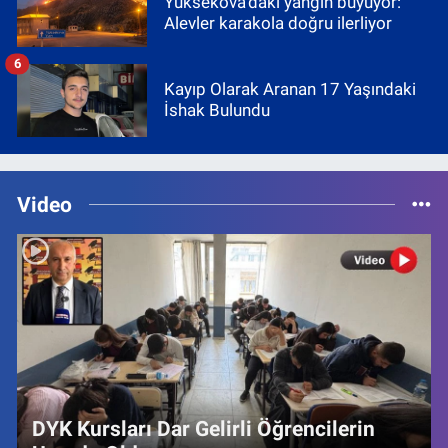
Yüksekova'daki yangın büyüyor:
Alevler karakola doğru ilerliyor
6
Kayıp Olarak Aranan 17 Yaşındaki
İshak Bulundu
Video
DYK Kursları Dar Gelirli Öğrencilerin