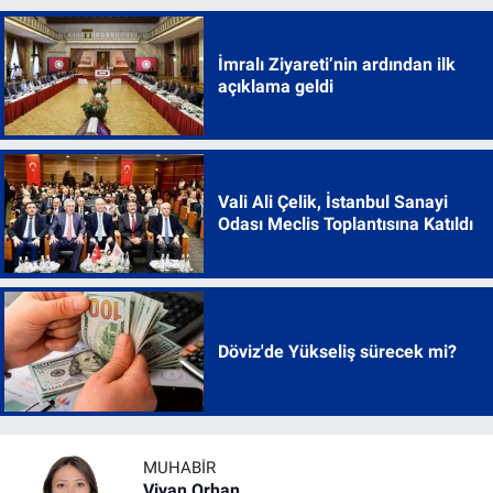
İmralı Ziyareti’nin ardından ilk
açıklama geldi
Vali Ali Çelik, İstanbul Sanayi
Odası Meclis Toplantısına Katıldı
Döviz'de Yükseliş sürecek mi?
MUHABIR
Viyan Orhan