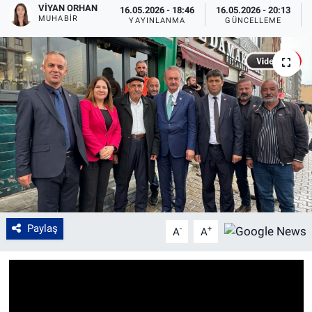
VIYAN ORHAN
16.05.2026 - 18:46
16.05.2026 - 20:13
MUHABIR
YAYINLANMA
GÜNCELLEME
Paylaş
-
+
A
A