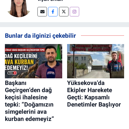
Bunlar da ilginizi çekebilir
Başkanı
Yüksekova’da
Geçirgen’den dağ
Ekipler Harekete
keçisi ihalesine
Geçti: Kapsamlı
tepki: “Doğamızın
Denetimler Başlıyor
simgelerini ava
kurban edemeyiz”