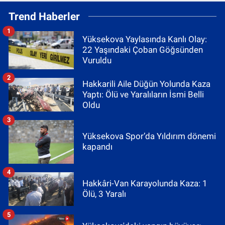
Trend Haberler
1
Yüksekova Yaylasında Kanlı Olay:
22 Yaşındaki Çoban Göğsünden
Vuruldu
2
Hakkarili Aile Düğün Yolunda Kaza
Yaptı: Ölü ve Yaralıların İsmi Belli
Oldu
3
Yüksekova Spor’da Yıldırım dönemi
kapandı
4
Hakkâri-Van Karayolunda Kaza: 1
Ölü, 3 Yaralı
5