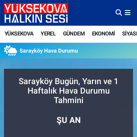
Yüksekova Nöbetçi Eczaneler
YÜKSEKOVA
YEREL
GÜNDEM
EKONOMİ
SİYAS
Yüksekova Hava Durumu
Sarayköy Hava Durumu
Yüksekova Trafik Yoğunluk Haritası
Süper Lig Puan Durumu ve Fikstür
Sarayköy Bugün, Yarın ve 1
Tüm Manşetler
Haftalık Hava Durumu
Tahmini
Son Dakika Haberleri
Haber Arşivi
ŞU AN