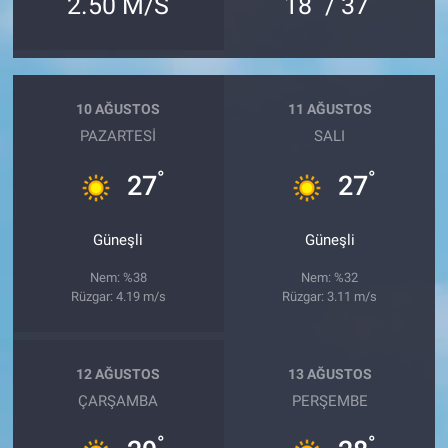
2.50 M/S
18
/ 37
10 AĞUSTOS
11 AĞUSTOS
PAZARTESI
SALI
°
°
27
27
Güneşli
Güneşli
Nem: %38
Nem: %32
Rüzgar: 4.19 m/s
Rüzgar: 3.11 m/s
12 AĞUSTOS
13 AĞUSTOS
ÇARŞAMBA
PERŞEMBE
°
°