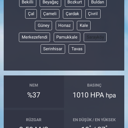
Bekilli
Beyağaç
Bozkurt
Buldan
Çal
Çameli
Çardak
Çivril
Güney
Honaz
Kale
Merkezefendi
Pamukkale
Sarayköy
Serinhisar
Tavas
NEM
BASINÇ
%37
1010 HPA
hpa
RÜZGAR
EN DÜŞÜK / EN YÜKSEK
°
°