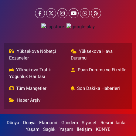
Yüksekova Nöbetçi
Yüksekova Hava
Eczaneler
Durumu
Yüksekova Trafik
Puan Durumu ve Fikstür
Yoğunluk Haritası
Tüm Manşetler
Son Dakika Haberleri
Haber Arşivi
Dünya
Dünya
Ekonomi
Gündem
Siyaset
Resmi İlanlar
Yaşam
Sağlık
Yaşam
İletişim
KÜNYE