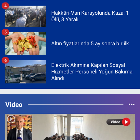
4
Hakkâri-Van Karayolunda Kaza: 1
Ölü, 3 Yaralı
5
Altın fiyatlarında 5 ay sonra bir ilk
6
Elektrik Akımına Kapılan Sosyal
Hizmetler Personeli Yoğun Bakıma
Alındı
Video