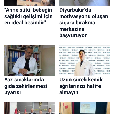
"Anne sütü, bebeğin
Diyarbakır’da
sağlıklı gelişimi için
motivasyonu oluşan
en ideal besindir"
sigara bırakma
merkezine
başvuruyor
Yaz sıcaklarında
Uzun süreli kemik
gıda zehirlenmesi
ağrılarınızı hafife
uyarısı
almayın