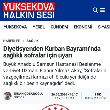
Yüksekova Nöbetçi Eczaneler
YÜKSEKOVA
YEREL
GÜNDEM
EKONOMİ
SİYAS
Yüksekova Hava Durumu
HABERLER
SAĞLIK
Yüksekova Trafik Yoğunluk Haritası
Diyetisyenden Kurban Bayramı’nda
sağlıklı sofralar için uyarı
Süper Lig Puan Durumu ve Fikstür
Büyük Anadolu Samsun Hastanesi Beslenme
Tüm Manşetler
ve Diyet Uzmanı Elanur Yılmaz Akay, "Sofraların
vazgeçilmezi kırmızı et, ölçülü yenildiğinde
Son Dakika Haberleri
sağlıklı bir besin kaynağıdır" dedi.
Haber Arşivi
ERKAN ÇOBANOĞLU
26.05.2026 - 16:17
1 DK
EDITÖR
YAYINLANMA
OKUNMA SÜRES