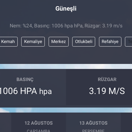
Güneşli
Nem: %24, Basınç: 1006 hpa hPa, Rüzgar: 3.19 m/s
Kemah
Kemaliye
Merkez
Otlukbeli
Refahiye
T
BASINÇ
RÜZGAR
1006 HPA
3.19 M/S
hpa
12 AĞUSTOS
13 AĞUSTOS
ÇARŞAMBA
PERŞEMBE