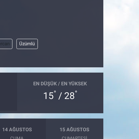
ercan
Üzümlü
EN DÜŞÜK / EN YÜKSEK
°
°
15
/ 28
14 AĞUSTOS
15 AĞUSTOS
CUMA
CUMARTESI