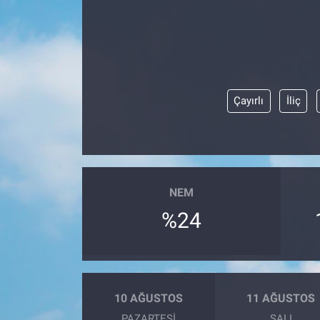
Çayırlı
İliç
NEM
%24
10 AĞUSTOS
11 AĞUSTOS
PAZARTESI
SALI