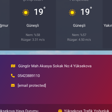
°
°
19
19
ağmur
Güneşli
Güneşli
Yakı
Nem: %58
Nem: %57
Rüzgar: 3.31 m/s
Rüzgar: 4.50 m/s
Güngör Mah Akasya Sokak No:4 Yüksekova
05423889110
[email protected]
üksekova Hava Durumu
Yüksekova Trafik Yoğunluk