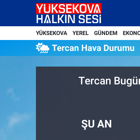
Yüksekova Nöbetçi Eczaneler
YÜKSEKOVA
YEREL
GÜNDEM
EKON
Yüksekova Hava Durumu
Tercan Hava Durumu
Yüksekova Trafik Yoğunluk Haritası
Süper Lig Puan Durumu ve Fikstür
Tercan Bugün
Tüm Manşetler
Son Dakika Haberleri
Haber Arşivi
ŞU AN