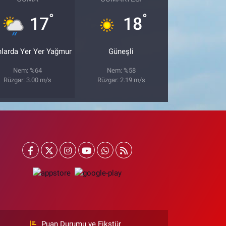
°
°
17
18
nlarda Yer Yer Yağmur
Güneşli
Nem: %64
Nem: %58
Rüzgar: 3.00 m/s
Rüzgar: 2.19 m/s
Puan Durumu ve Fikstür