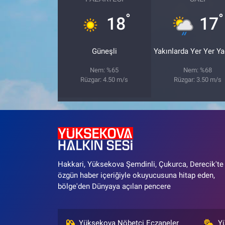
°
°
18
17
Güneşli
Yakınlarda Yer Yer Y
Nem: %65
Nem: %68
Rüzgar: 4.50 m/s
Rüzgar: 3.50 m/s
Hakkari, Yüksekova Şemdinli, Çukurca, Derecik'te
özgün haber içeriğiyle okuyucusuna hitap eden,
bölge'den Dünyaya açılan pencere
Yüksekova Nöbetçi Eczaneler
Y