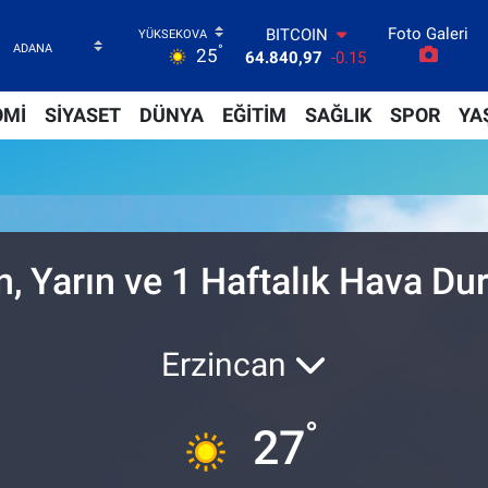
Foto Galeri
BITCOIN
°
25
64.840,97
-0.15
DOLAR
47,7436
0.18
OMİ
SİYASET
DÜNYA
EĞİTİM
SAĞLIK
SPOR
YA
EURO
55,2510
0.32
STERLİN
64,4811
0.38
GRAM ALTIN
6660.55
0
BİST100
, Yarın ve 1 Haftalık Hava D
13.779
-14
Erzincan
°
27