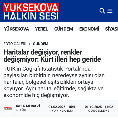
Yüksekova Nöbetçi Eczaneler
YÜKSEKOVA
YEREL
GÜNDEM
EKONOMİ
SİYAS
Yüksekova Hava Durumu
FOTO GALERI
GÜNDEM
Yüksekova Trafik Yoğunluk Haritası
Haritalar değişiyor, renkler
değişmiyor: Kürt illeri hep geride
Süper Lig Puan Durumu ve Fikstür
TÜİK’in Coğrafi İstatistik Portalı’nda
Tüm Manşetler
paylaşılan birbirinin neredeyse aynısı olan
haritalar, bölgesel eşitsizlikleri ortaya
Son Dakika Haberleri
koyuyor. Aynı harita, eğitimde, sağlıkta ve
ekonomide hiç değişmiyor.
Haber Arşivi
HABER MERKEZI
01.02.2025 - 15:41
01.10.2025 - 14:02
EDITÖR
YAYINLANMA
GÜNCELLEME