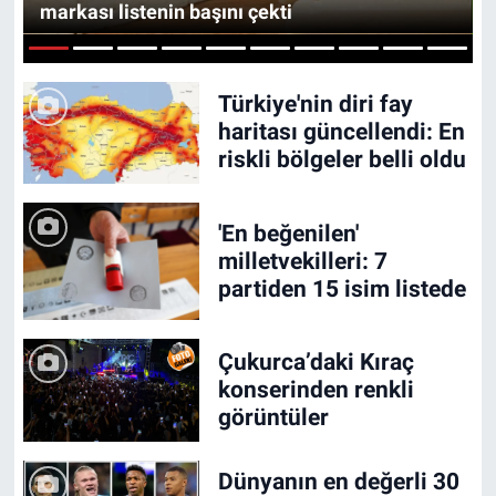
markası listenin başını çekti
1
2
3
4
5
6
7
8
9
10
Türkiye'nin diri fay
haritası güncellendi: En
riskli bölgeler belli oldu
'En beğenilen'
milletvekilleri: 7
partiden 15 isim listede
Çukurca’daki Kıraç
konserinden renkli
görüntüler
Dünyanın en değerli 30