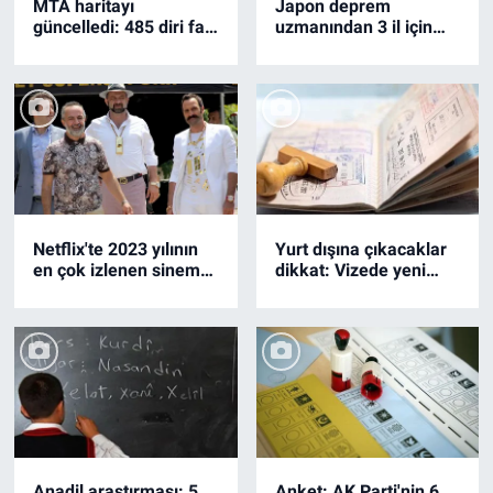
MTA haritayı
Japon deprem
güncelledi: 485 diri fay
uzmanından 3 il için
hattı ve riskli kentler
uyarı: Doğudan batıya
tam domino taşı gibi
Netflix'te 2023 yılının
Yurt dışına çıkacaklar
en çok izlenen sinema
dikkat: Vizede yeni
filmleri
dönem
Anadil araştırması: 5
Anket: AK Parti'nin 6