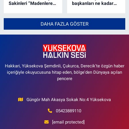
Sakinleri “Madenlere”
başkanları ne kadar
Karşı Eylem Başlattı
maaş alacak?
DAHA FAZLA GÖSTER
Hakkari, Yüksekova Şemdinli, Çukurca, Derecik'te özgün haber
içeriğiyle okuyucusuna hitap eden, bölge'den Dünyaya açılan
pencere
Güngör Mah Akasya Sokak No:4 Yüksekova
05423889110
[email protected]