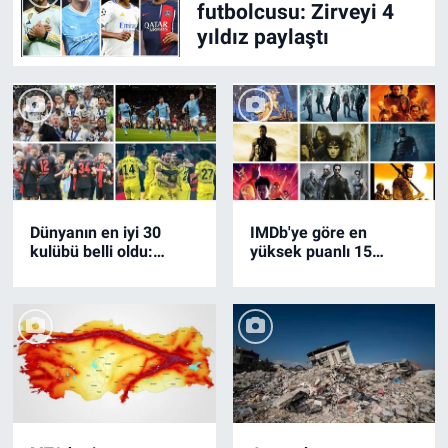
futbolcusu: Zirveyi 4
yıldız paylaştı
Dünyanın en iyi 30
IMDb'ye göre en
kulübü belli oldu:
yüksek puanlı 15
Süper Lig'den iki takım
aksiyon filmi
listede