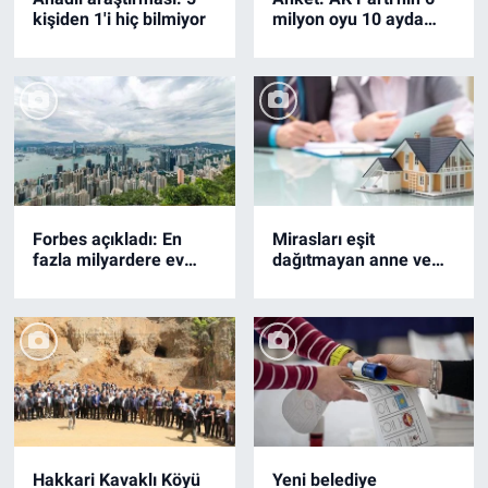
kişiden 1'i hiç bilmiyor
milyon oyu 10 ayda
hangi partilere gitti?
Forbes açıkladı: En
Mirasları eşit
fazla milyardere ev
dağıtmayan anne ve
sahipliği yapan 10
babalar için dikkat
şehir
çeken bir karar alındı
Hakkari Kavaklı Köyü
Yeni belediye