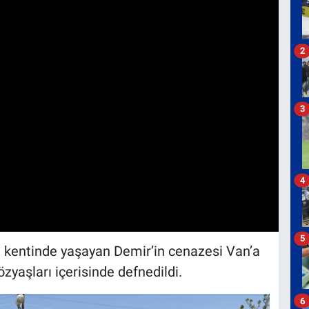
2
3
4
5
iye kentinde yaşayan Demir’in cenazesi Van’a
zyaşları içerisinde defnedildi.
6