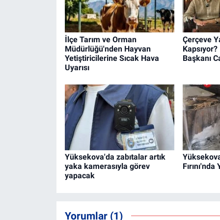
İlçe Tarım ve Orman
Çerçeve Ya
Müdürlüğü'nden Hayvan
Kapsıyor?
Yetiştiricilerine Sıcak Hava
Başkanı Ca
Uyarısı
Yüksekova'da zabıtalar artık
Yüksekov
yaka kamerasıyla görev
Fırını'nda
yapacak
Yorumlar (1)