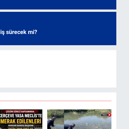
liş sürecek mi?