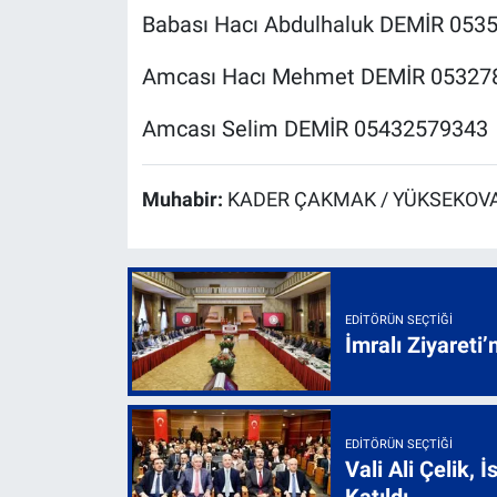
Babası Hacı Abdulhaluk DEMİR 053
Amcası Hacı Mehmet DEMİR 05327
Amcası Selim DEMİR 05432579343
Muhabir:
KADER ÇAKMAK / YÜKSEKOVA
EDITÖRÜN SEÇTIĞI
İmralı Ziyareti’
EDITÖRÜN SEÇTIĞI
Vali Ali Çelik,
Katıldı