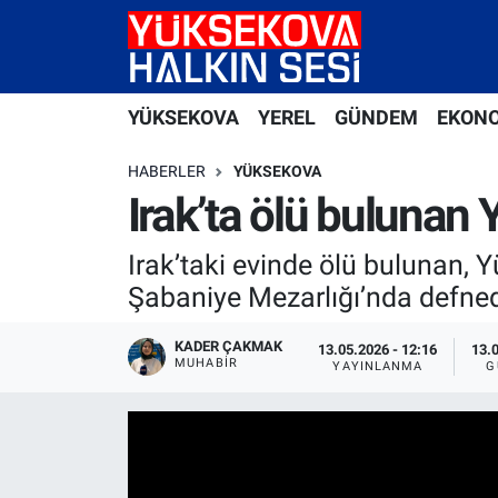
Yüksekova Nöbetçi Eczaneler
YÜKSEKOVA
YEREL
GÜNDEM
EKON
Yüksekova Hava Durumu
HABERLER
YÜKSEKOVA
Yüksekova Trafik Yoğunluk Haritası
Irak’ta ölü bulunan 
Süper Lig Puan Durumu ve Fikstür
Irak’taki evinde ölü bulunan, 
Şabaniye Mezarlığı’nda defned
Tüm Manşetler
KADER ÇAKMAK
13.05.2026 - 12:16
13.
MUHABİR
Son Dakika Haberleri
YAYINLANMA
G
Haber Arşivi