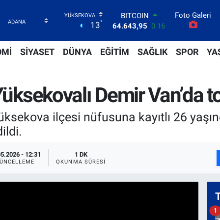
64.643,95
0.16
Foto Galeri
DOLAR
°
13
47,6704
0
EURO
55,0406
-0.08
OMİ
SİYASET
DÜNYA
EĞİTİM
SAĞLIK
SPOR
YA
STERLİN
64,2143
0
GRAM ALTIN
Yüksekovalı Demir Van’da to
6500.87
0.12
BİST100
13.799
70
Yüksekova ilçesi nüfusuna kayıtlı 26 yaş
ildi.
05.2026 - 12:31
1 DK
ÜNCELLEME
OKUNMA SÜRESI
1