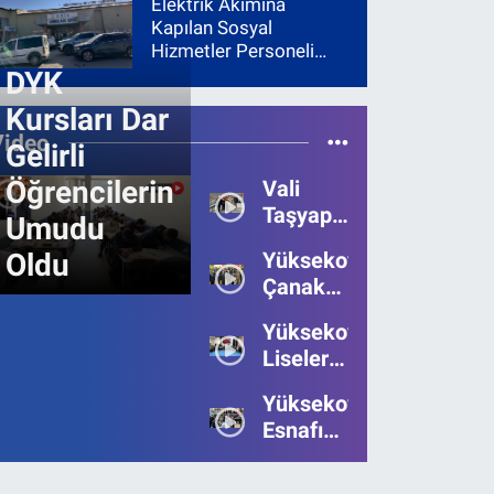
Elektrik Akımına
Kapılan Sosyal
Hizmetler Personeli
Yoğun Bakıma Alındı
DYK
Kursları Dar
Video
Gelirli
Öğrencilerin
Vali
Taşyapan,
Umudu
Heyelan
Oldu
Yüksekova’da
Bölgesinde
Çanakkale
İncelemelerde
Zaferi'nin
Bulundu
Yüksekova’da
111.Yılı
Liseler
Kutlandı
Arası
Yüksekova
Bilgi
Esnafı
Yarışmasının
Bayrama
Birincisi
Umutsuz
Belli