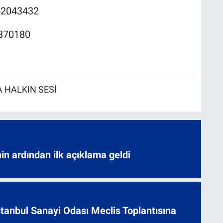
52043432
870180
 HALKIN SESİ
nin ardından ilk açıklama geldi
 İstanbul Sanayi Odası Meclis Toplantısına