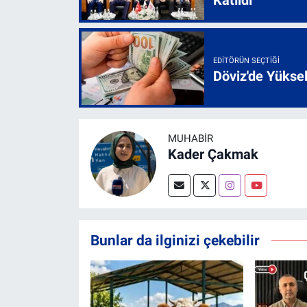
EDITÖRÜN SEÇTIĞI
Döviz'de Yükse
MUHABİR
Kader Çakmak
Bunlar da ilginizi çekebilir