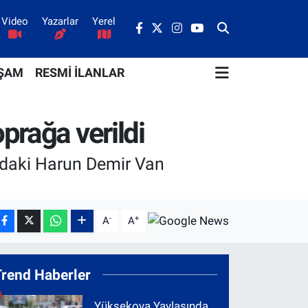
Video
Yazarlar
Yerel
ŞAM
RESMİ İLANLAR
prağa verildi
ındaki Harun Demir Van
-
+
A
A
Trend Haberler
Yüksekova Yaylasında