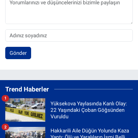
Gönder
Trend Haberler
1
Yüksekova Yaylasında Kanlı Olay:
22 Yaşındaki Çoban Göğsünden
Vuruldu
2
Hakkarili Aile Düğün Yolunda Kaza
Yaptı: Ölü ve Yaralıların İsmi Belli