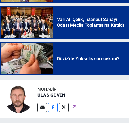
Vali Ali Çelik, İstanbul Sanayi
Odası Meclis Toplantısına Katıldı
Döviz'de Yükseliş sürecek mi?
MUHABIR
ULAŞ GÜVEN