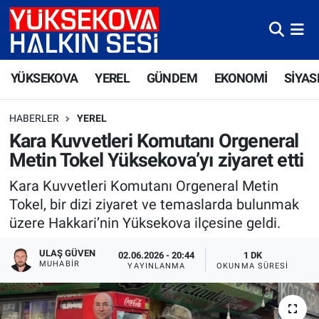
Yüksekova Nöbetçi Eczaneler
YÜKSEKOVA
YEREL
GÜNDEM
EKONOMİ
SİYAS
Yüksekova Hava Durumu
HABERLER
YEREL
Yüksekova Trafik Yoğunluk Haritası
Kara Kuvvetleri Komutanı Orgeneral
Metin Tokel Yüksekova’yı ziyaret etti
Süper Lig Puan Durumu ve Fikstür
Kara Kuvvetleri Komutanı Orgeneral Metin
Tüm Manşetler
Tokel, bir dizi ziyaret ve temaslarda bulunmak
üzere Hakkari’nin Yüksekova ilçesine geldi.
Son Dakika Haberleri
ULAŞ GÜVEN
02.06.2026 - 20:44
1 DK
MUHABIR
YAYINLANMA
OKUNMA SÜRESI
Haber Arşivi