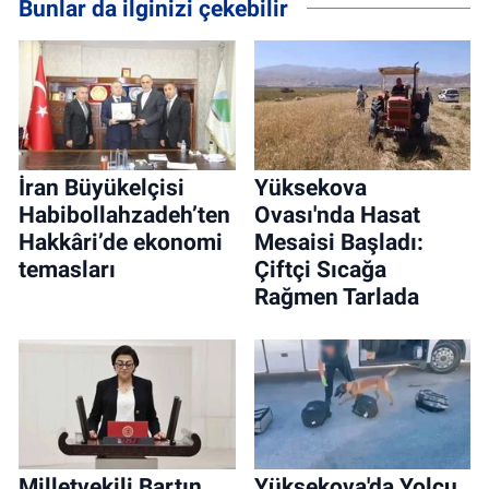
Bunlar da ilginizi çekebilir
İran Büyükelçisi
Yüksekova
Habibollahzadeh’ten
Ovası'nda Hasat
Hakkâri’de ekonomi
Mesaisi Başladı:
temasları
Çiftçi Sıcağa
Rağmen Tarlada
Milletvekili Bartın,
Yüksekova'da Yolcu