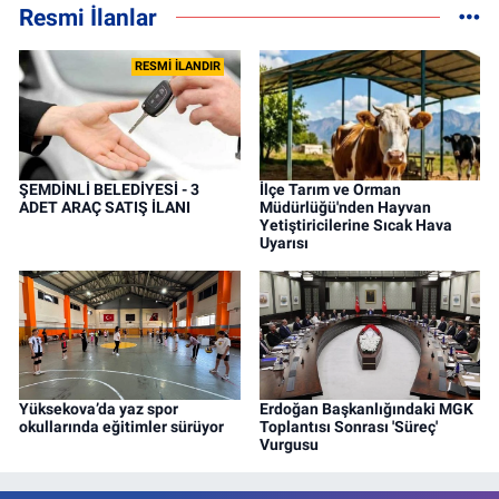
Resmi İlanlar
RESMİ İLANDIR
ŞEMDİNLİ BELEDİYESİ - 3
İlçe Tarım ve Orman
ADET ARAÇ SATIŞ İLANI
Müdürlüğü'nden Hayvan
Yetiştiricilerine Sıcak Hava
Uyarısı
Yüksekova’da yaz spor
Erdoğan Başkanlığındaki MGK
okullarında eğitimler sürüyor
Toplantısı Sonrası 'Süreç'
Vurgusu