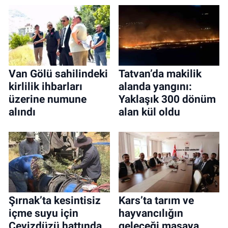
Van Gölü sahilindeki
Tatvan’da makilik
kirlilik ihbarları
alanda yangını:
üzerine numune
Yaklaşık 300 dönüm
alındı
alan kül oldu
Şırnak’ta kesintisiz
Kars’ta tarım ve
içme suyu için
hayvancılığın
Cevizdüzü hattında
geleceği masaya