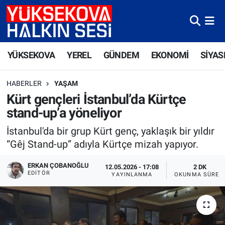
Yüksekova Nöbetçi Eczaneler
YÜKSEKOVA
YEREL
GÜNDEM
EKONOMİ
SİYAS
Yüksekova Hava Durumu
HABERLER
YAŞAM
Yüksekova Trafik Yoğunluk Haritası
Kürt gençleri İstanbul’da Kürtçe
stand-up’a yöneliyor
Süper Lig Puan Durumu ve Fikstür
İstanbul'da bir grup Kürt genç, yaklaşık bir yıldır
Tüm Manşetler
“Gêj Stand-up” adıyla Kürtçe mizah yapıyor.
Son Dakika Haberleri
ERKAN ÇOBANOĞLU
12.05.2026 - 17:08
2 DK
EDITÖR
YAYINLANMA
OKUNMA SÜRES
Haber Arşivi