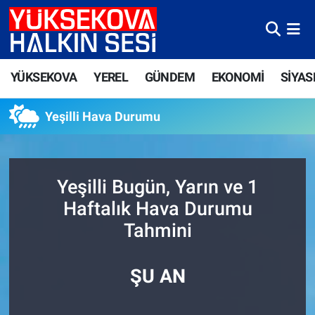
Yüksekova Nöbetçi Eczaneler
YÜKSEKOVA
YEREL
GÜNDEM
EKONOMİ
SİYAS
Yüksekova Hava Durumu
Yeşilli Hava Durumu
Yüksekova Trafik Yoğunluk Haritası
Süper Lig Puan Durumu ve Fikstür
Yeşilli Bugün, Yarın ve 1
Tüm Manşetler
Haftalık Hava Durumu
Tahmini
Son Dakika Haberleri
Haber Arşivi
ŞU AN