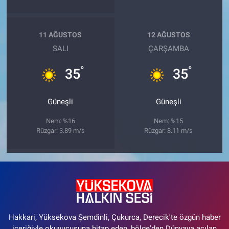
11 AĞUSTOS
12 AĞUSTOS
SALI
ÇARŞAMBA
°
°
35
35
Güneşli
Güneşli
Nem: %16
Nem: %15
Rüzgar: 3.89 m/s
Rüzgar: 8.11 m/s
Hakkari, Yüksekova Şemdinli, Çukurca, Derecik'te özgün haber
içeriğiyle okuyucusuna hitap eden, bölge'den Dünyaya açılan