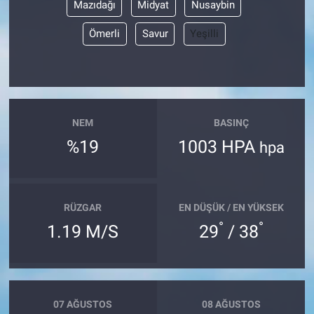
Mazıdağı
Midyat
Nusaybin
Ömerli
Savur
Yeşilli
NEM
BASINÇ
%19
1003 HPA
hpa
RÜZGAR
EN DÜŞÜK / EN YÜKSEK
°
°
1.19 M/S
29
/ 38
07 AĞUSTOS
08 AĞUSTOS