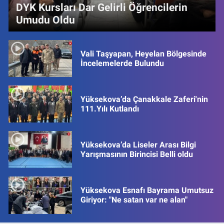
DYK Kursları Dar Gelirli Öğrencilerin
Umudu Oldu
Vali Taşyapan, Heyelan Bölgesinde
İncelemelerde Bulundu
Yüksekova’da Çanakkale Zaferi'nin
111.Yılı Kutlandı
Yüksekova’da Liseler Arası Bilgi
Yarışmasının Birincisi Belli oldu
Yüksekova Esnafı Bayrama Umutsuz
Giriyor: "Ne satan var ne alan"