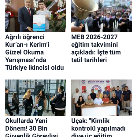
Ağrılı öğrenci
MEB 2026-2027
Kur’an-ı Kerim’i
eğitim takvimini
Güzel Okuma
açıkladı: İşte tüm
Yarışması’nda
tatil tarihleri
Türkiye ikincisi oldu
Okullarda Yeni
Uçak: "Kimlik
Dönem! 30 Bin
kontrolü yapılmadı
Güvenlik Görevlisi
diye üç eğitim