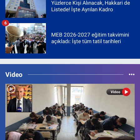
Yüzlerce Kişi Alınacak, Hakkari de
Listede! İşte Ayrılan Kadro
6
MEB 2026-2027 eğitim takvimini
açıkladı: İşte tüm tatil tarihleri
Video