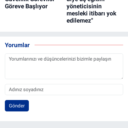
Göreve Başlıyor
yöneticisinin
mesleki itibarı yok
edilemez"
Yorumlar
Gönder