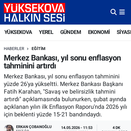
Yüksekova Nöbetçi Eczaneler
YÜKSEKOVA
YEREL
GÜNDEM
EKONOMİ
SİYAS
Yüksekova Hava Durumu
HABERLER
EĞITIM
Yüksekova Trafik Yoğunluk Haritası
Merkez Bankası, yıl sonu enflasyon
tahminini artırdı
Süper Lig Puan Durumu ve Fikstür
Merkez Bankası, yıl sonu enflasyon tahminini
Tüm Manşetler
yüzde 26'ya yükseltti. Merkez Bankası Başkanı
Fatih Karahan, "Savaş ve belirsizlik tahmini
Son Dakika Haberleri
artırdı" açıklamasında bulunurken, şubat ayında
açıklanan yılın ilk Enflasyon Raporu'nda 2026 yılı
Haber Arşivi
için beklenti yüzde 15-21 bandındaydı.
ERKAN ÇOBANOĞLU
14.05.2026 - 11:53
4 DK