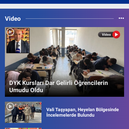
Video
DYK Kursları Dar Gelirli Öğrencilerin
Umudu Oldu
Vali Taşyapan, Heyelan Bölgesinde
İncelemelerde Bulundu