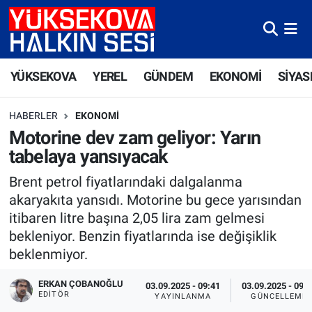
Yüksekova Nöbetçi Eczaneler
YÜKSEKOVA
YEREL
GÜNDEM
EKONOMİ
SİYAS
Yüksekova Hava Durumu
HABERLER
EKONOMI
Yüksekova Trafik Yoğunluk Haritası
Motorine dev zam geliyor: Yarın
tabelaya yansıyacak
Süper Lig Puan Durumu ve Fikstür
Brent petrol fiyatlarındaki dalgalanma
Tüm Manşetler
akaryakıta yansıdı. Motorine bu gece yarısından
itibaren litre başına 2,05 lira zam gelmesi
Son Dakika Haberleri
bekleniyor. Benzin fiyatlarında ise değişiklik
beklenmiyor.
Haber Arşivi
ERKAN ÇOBANOĞLU
03.09.2025 - 09:41
03.09.2025 - 09:
EDITÖR
YAYINLANMA
GÜNCELLEME