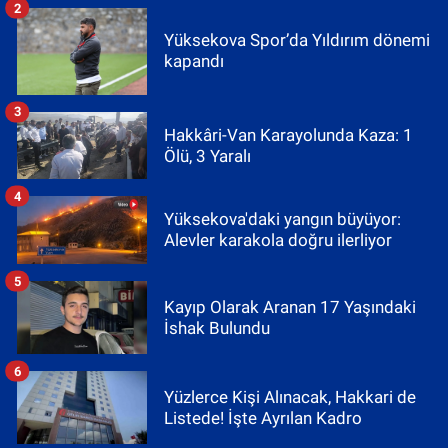
2
Yüksekova Spor’da Yıldırım dönemi
kapandı
3
Hakkâri-Van Karayolunda Kaza: 1
Ölü, 3 Yaralı
4
Yüksekova'daki yangın büyüyor:
Alevler karakola doğru ilerliyor
5
Kayıp Olarak Aranan 17 Yaşındaki
İshak Bulundu
6
Yüzlerce Kişi Alınacak, Hakkari de
Listede! İşte Ayrılan Kadro