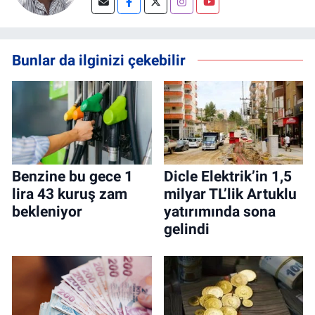
Bunlar da ilginizi çekebilir
Benzine bu gece 1
Dicle Elektrik’in 1,5
lira 43 kuruş zam
milyar TL’lik Artuklu
bekleniyor
yatırımında sona
gelindi