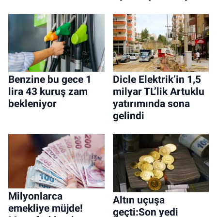
Benzine bu gece 1
Dicle Elektrik’in 1,5
lira 43 kuruş zam
milyar TL’lik Artuklu
bekleniyor
yatırımında sona
gelindi
Milyonlarca
Altın uçuşa
emekliye müjde!
geçti:Son yedi