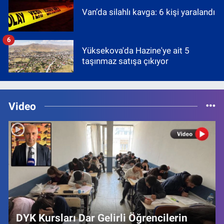
Van’da silahlı kavga: 6 kişi yaralandı
6
Yüksekova'da Hazine'ye ait 5
taşınmaz satışa çıkıyor
Video
DYK Kursları Dar Gelirli Öğrencilerin