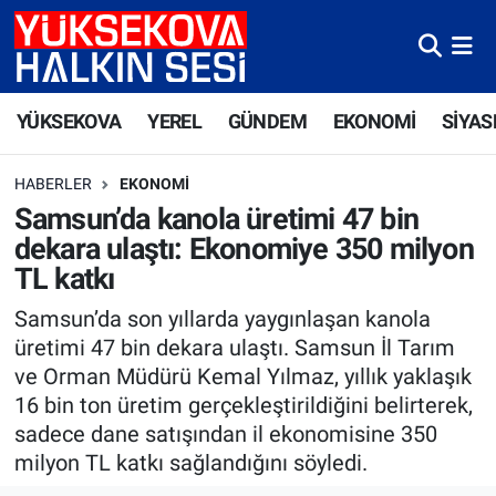
Yüksekova Nöbetçi Eczaneler
YÜKSEKOVA
YEREL
GÜNDEM
EKONOMİ
SİYAS
Yüksekova Hava Durumu
HABERLER
EKONOMI
Yüksekova Trafik Yoğunluk Haritası
Samsun’da kanola üretimi 47 bin
dekara ulaştı: Ekonomiye 350 milyon
Süper Lig Puan Durumu ve Fikstür
TL katkı
Tüm Manşetler
Samsun’da son yıllarda yaygınlaşan kanola
üretimi 47 bin dekara ulaştı. Samsun İl Tarım
Son Dakika Haberleri
ve Orman Müdürü Kemal Yılmaz, yıllık yaklaşık
16 bin ton üretim gerçekleştirildiğini belirterek,
Haber Arşivi
sadece dane satışından il ekonomisine 350
milyon TL katkı sağlandığını söyledi.