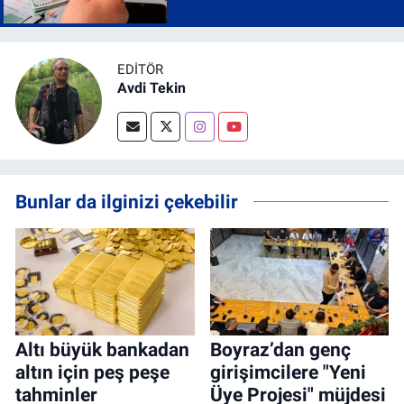
EDITÖR
Avdi Tekin
Bunlar da ilginizi çekebilir
Altı büyük bankadan
Boyraz’dan genç
altın için peş peşe
girişimcilere "Yeni
tahminler
Üye Projesi" müjdesi