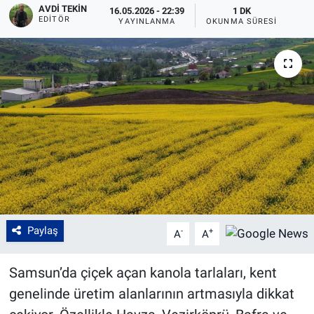
AVDI TEKIN
16.05.2026 - 22:39
1 DK
EDITÖR
YAYINLANMA
OKUNMA SÜRESI
Paylaş
-
+
A
A
Samsun’da çiçek açan kanola tarlaları, kent
genelinde üretim alanlarının artmasıyla dikkat