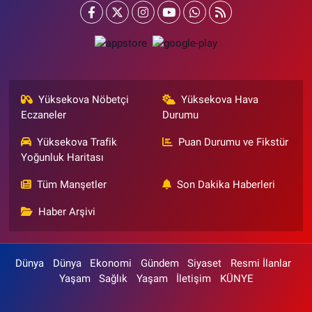
Yüksekova Nöbetçi
Yüksekova Hava
Eczaneler
Durumu
Yüksekova Trafik
Puan Durumu ve Fikstür
Yoğunluk Haritası
Tüm Manşetler
Son Dakika Haberleri
Haber Arşivi
Dünya
Dünya
Ekonomi
Gündem
Siyaset
Resmi İlanlar
Yaşam
Sağlık
Yaşam
İletişim
KÜNYE