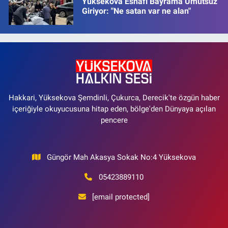
Yüksekova Esnafı Bayrama Umutsuz
Giriyor: "Ne satan var ne alan"
Hakkari, Yüksekova Şemdinli, Çukurca, Derecik'te özgün haber
içeriğiyle okuyucusuna hitap eden, bölge'den Dünyaya açılan
pencere
Güngör Mah Akasya Sokak No:4 Yüksekova
05423889110
[email protected]