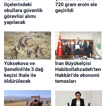
ilçelerindeki
720 gram eroin ele
okullara güvenlik
geçirildi
görevlisi alımı
yapılacak
Yüksekova ve
İran Büyükelçisi
Şemdinli'de 3 dağ
Habibollahzadeh’ten
keçisi ihale ile
Hakkâri’de ekonomi
öldürülecek
temasları