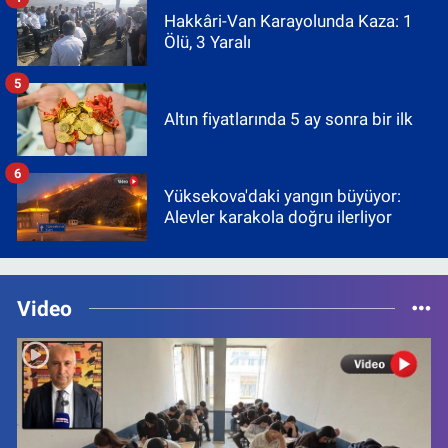
Hakkâri-Van Karayolunda Kaza: 1
Ölü, 3 Yaralı
5
Altın fiyatlarında 5 ay sonra bir ilk
6
Yüksekova'daki yangın büyüyor:
Alevler karakola doğru ilerliyor
Video