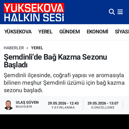
Yüksekova Nöbetçi Eczaneler
YÜKSEKOVA
YEREL
GÜNDEM
EKONOMİ
SİYAS
Yüksekova Hava Durumu
HABERLER
YEREL
Yüksekova Trafik Yoğunluk Haritası
Şemdinli’de Bağ Kazma Sezonu
Başladı
Süper Lig Puan Durumu ve Fikstür
Şemdinli ilçesinde, coğrafi yapısı ve aromasıyla
Tüm Manşetler
bilinen meşhur Şemdinli üzümü için bağ kazma
sezonu başladı.
Son Dakika Haberleri
ULAŞ GÜVEN
29.05.2026 - 12:43
29.05.2026 - 13:07
MUHABIR
YAYINLANMA
GÜNCELLEME
Haber Arşivi