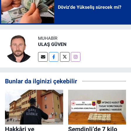
Döviz'de Yükseliş sürecek mi?
MUHABIR
ULAŞ GÜVEN
Bunlar da ilginizi çekebilir
Hakkâri ve
Şemdinli’de 7 kilo