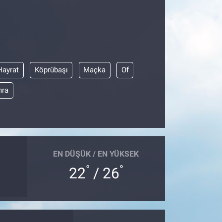
Hayrat
Köprübaşı
Maçka
Of
ra
EN DÜŞÜK / EN YÜKSEK
°
°
22
/ 26