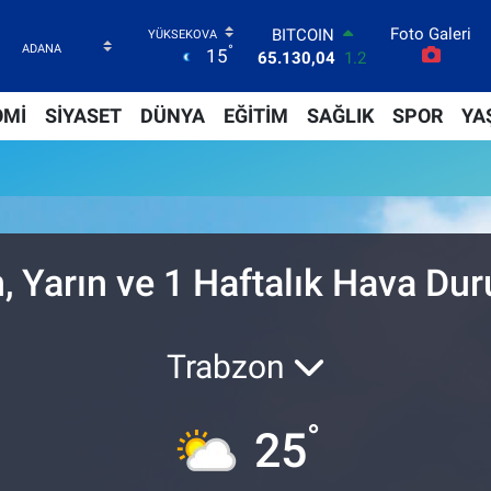
Foto Galeri
BITCOIN
°
15
65.130,04
1.2
DOLAR
47,7106
0.17
OMİ
SİYASET
DÜNYA
EĞİTİM
SAĞLIK
SPOR
YA
EURO
55,1652
0.27
STERLİN
64,4046
0.35
GRAM ALTIN
6618.49
2.12
BİST100
, Yarın ve 1 Haftalık Hava D
13.773
-19
Trabzon
°
25