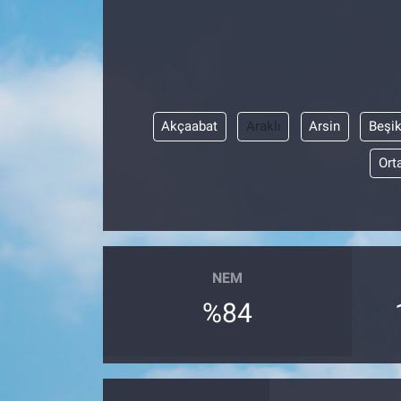
Akçaabat
Araklı
Arsin
Beşi
Ort
NEM
%84