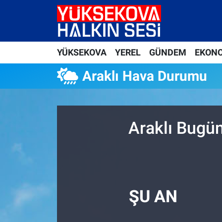
Yüksekova Nöbetçi Eczaneler
YÜKSEKOVA
YEREL
GÜNDEM
EKON
Yüksekova Hava Durumu
Araklı Hava Durumu
Yüksekova Trafik Yoğunluk Haritası
Süper Lig Puan Durumu ve Fikstür
Araklı Bugün
Tüm Manşetler
Son Dakika Haberleri
Haber Arşivi
ŞU AN