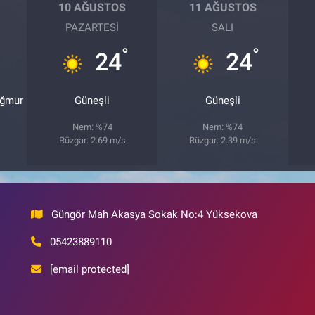
10 AĞUSTOS
11 AĞUSTOS
PAZARTESI
SALI
°
°
24
24
ağmur
Güneşli
Güneşli
Nem: %74
Nem: %74
Rüzgar: 2.69 m/s
Rüzgar: 2.39 m/s
Güngör Mah Akasya Sokak No:4 Yüksekova
05423889110
[email protected]