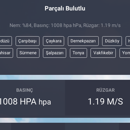
Parçalı Bulutlu
Nem: %84, Basınç: 1008 hpa hPa, Rüzgar: 1.19 m/s
kdüzü
Çarşıbaşı
Çaykara
Dernekpazarı
Düzköy
ahisar
Sürmene
Şalpazarı
Tonya
Vakfıkebir
Yom
BASINÇ
RÜZGAR
1008 HPA
1.19 M/S
hpa