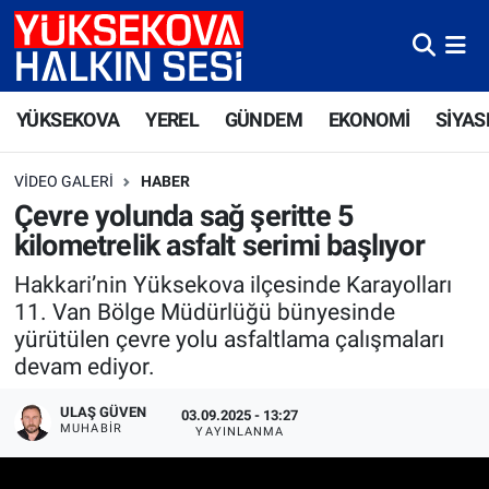
Yüksekova Nöbetçi Eczaneler
YÜKSEKOVA
YEREL
GÜNDEM
EKONOMİ
SİYAS
Yüksekova Hava Durumu
VIDEO GALERI
HABER
Yüksekova Trafik Yoğunluk Haritası
Çevre yolunda sağ şeritte 5
kilometrelik asfalt serimi başlıyor
Süper Lig Puan Durumu ve Fikstür
Hakkari’nin Yüksekova ilçesinde Karayolları
Tüm Manşetler
11. Van Bölge Müdürlüğü bünyesinde
yürütülen çevre yolu asfaltlama çalışmaları
Son Dakika Haberleri
devam ediyor.
ULAŞ GÜVEN
Haber Arşivi
03.09.2025 - 13:27
MUHABIR
YAYINLANMA