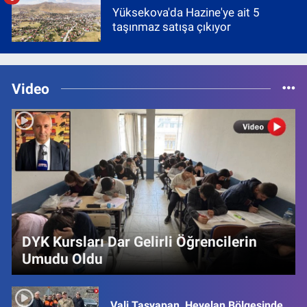
Yüksekova'da Hazine'ye ait 5
taşınmaz satışa çıkıyor
Video
DYK Kursları Dar Gelirli Öğrencilerin
Umudu Oldu
Vali Taşyapan, Heyelan Bölgesinde