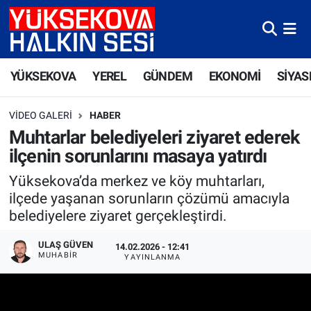
Yüksekova Nöbetçi Eczaneler
YÜKSEKOVA
YEREL
GÜNDEM
EKONOMİ
SİYAS
Yüksekova Hava Durumu
VIDEO GALERI
HABER
Yüksekova Trafik Yoğunluk Haritası
Muhtarlar belediyeleri ziyaret ederek
ilçenin sorunlarını masaya yatırdı
Süper Lig Puan Durumu ve Fikstür
Yüksekova’da merkez ve köy muhtarları,
Tüm Manşetler
ilçede yaşanan sorunların çözümü amacıyla
belediyelere ziyaret gerçekleştirdi.
Son Dakika Haberleri
ULAŞ GÜVEN
14.02.2026 - 12:41
MUHABIR
YAYINLANMA
Haber Arşivi