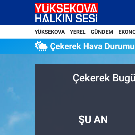
Yüksekova Nöbetçi Eczaneler
YÜKSEKOVA
YEREL
GÜNDEM
EKON
Yüksekova Hava Durumu
Çekerek Hava Durumu
Yüksekova Trafik Yoğunluk Haritası
Süper Lig Puan Durumu ve Fikstür
Çekerek Bugü
Tüm Manşetler
Son Dakika Haberleri
Haber Arşivi
ŞU AN