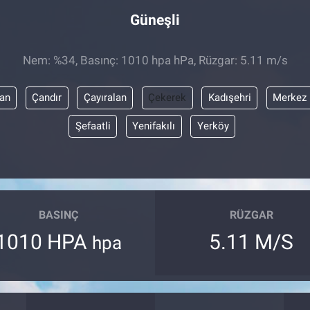
Güneşli
Nem: %34, Basınç: 1010 hpa hPa, Rüzgar: 5.11 m/s
yan
Çandır
Çayıralan
Çekerek
Kadışehri
Merkez
Şefaatli
Yenifakılı
Yerköy
BASINÇ
RÜZGAR
1010 HPA
5.11 M/S
hpa