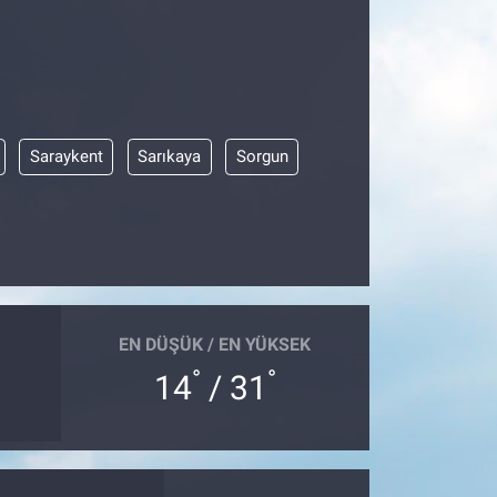
Saraykent
Sarıkaya
Sorgun
EN DÜŞÜK / EN YÜKSEK
°
°
14
/ 31