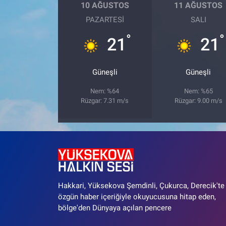
10 AĞUSTOS
11 AĞUSTOS
PAZARTESI
SALI
°
°
21
21
Güneşli
Güneşli
Nem: %64
Nem: %65
Rüzgar: 7.31 m/s
Rüzgar: 9.00 m/s
Hakkari, Yüksekova Şemdinli, Çukurca, Derecik'te
özgün haber içeriğiyle okuyucusuna hitap eden,
bölge'den Dünyaya açılan pencere