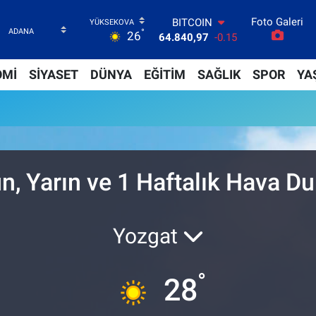
Foto Galeri
BITCOIN
°
26
64.840,97
-0.15
DOLAR
47,7436
0.18
OMİ
SİYASET
DÜNYA
EĞİTİM
SAĞLIK
SPOR
YA
EURO
55,2510
0.32
STERLİN
64,4811
0.38
GRAM ALTIN
6660.55
0
BİST100
n, Yarın ve 1 Haftalık Hava D
13.779
-14
Yozgat
°
28