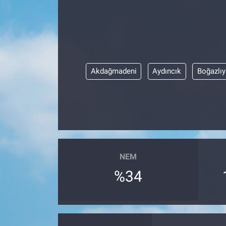
Akdağmadeni
Aydıncık
Boğazlı
NEM
%34