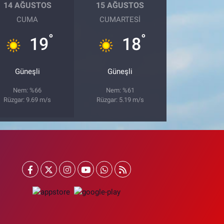
14 AĞUSTOS
15 AĞUSTOS
CUMA
CUMARTESI
°
°
19
18
Güneşli
Güneşli
Nem: %66
Nem: %61
Rüzgar: 9.69 m/s
Rüzgar: 5.19 m/s