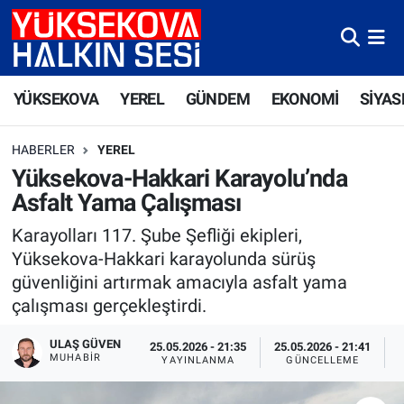
Yüksekova Nöbetçi Eczaneler
YÜKSEKOVA
YEREL
GÜNDEM
EKONOMİ
SİYAS
Yüksekova Hava Durumu
HABERLER
YEREL
Yüksekova Trafik Yoğunluk Haritası
Yüksekova-Hakkari Karayolu’nda
Asfalt Yama Çalışması
Süper Lig Puan Durumu ve Fikstür
Karayolları 117. Şube Şefliği ekipleri,
Tüm Manşetler
Yüksekova-Hakkari karayolunda sürüş
güvenliğini artırmak amacıyla asfalt yama
Son Dakika Haberleri
çalışması gerçekleştirdi.
Haber Arşivi
ULAŞ GÜVEN
25.05.2026 - 21:35
25.05.2026 - 21:41
MUHABIR
YAYINLANMA
GÜNCELLEME