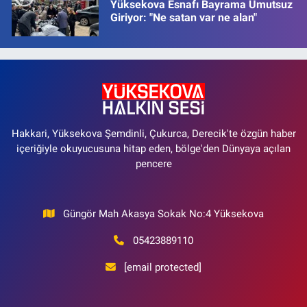
Yüksekova Esnafı Bayrama Umutsuz
Giriyor: "Ne satan var ne alan"
Hakkari, Yüksekova Şemdinli, Çukurca, Derecik'te özgün haber
içeriğiyle okuyucusuna hitap eden, bölge'den Dünyaya açılan
pencere
Güngör Mah Akasya Sokak No:4 Yüksekova
05423889110
[email protected]