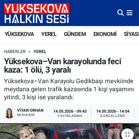
Yüksekova Nöbetçi Eczaneler
YÜKSEKOVA
YEREL
GÜNDEM
EKONOMİ
SİYAS
Yüksekova Hava Durumu
HABERLER
YEREL
Yüksekova Trafik Yoğunluk Haritası
Yüksekova–Van karayolunda feci
kaza: 1 ölü, 3 yaralı
Süper Lig Puan Durumu ve Fikstür
Yüksekova–Van Karayolu Gedikbaşı mevkiinde
Tüm Manşetler
meydana gelen trafik kazasında 1 kişi yaşamını
yitirdi, 3 kişi ise yaralandı.
Son Dakika Haberleri
VIYAN ORHAN
14.05.2026 - 09:43
14.05.2026 - 14:04
MUHABIR
YAYINLANMA
GÜNCELLEME
Haber Arşivi