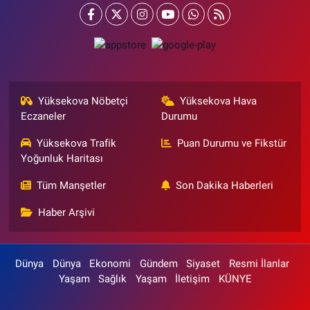
Yüksekova Nöbetçi
Yüksekova Hava
Eczaneler
Durumu
Yüksekova Trafik
Puan Durumu ve Fikstür
Yoğunluk Haritası
Tüm Manşetler
Son Dakika Haberleri
Haber Arşivi
Dünya
Dünya
Ekonomi
Gündem
Siyaset
Resmi İlanlar
Yaşam
Sağlık
Yaşam
İletişim
KÜNYE