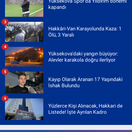
Yüksekova Spor’da Yıldırım dönemi
kapandı
3
Hakkâri-Van Karayolunda Kaza: 1
Ölü, 3 Yaralı
4
Yüksekova'daki yangın büyüyor:
Alevler karakola doğru ilerliyor
5
Kayıp Olarak Aranan 17 Yaşındaki
İshak Bulundu
6
Yüzlerce Kişi Alınacak, Hakkari de
Listede! İşte Ayrılan Kadro