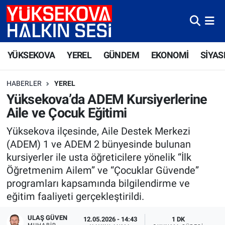
Yüksekova Nöbetçi Eczaneler
YÜKSEKOVA
YEREL
GÜNDEM
EKONOMİ
SİYAS
Yüksekova Hava Durumu
HABERLER
YEREL
Yüksekova Trafik Yoğunluk Haritası
Yüksekova’da ADEM Kursiyerlerine
Aile ve Çocuk Eğitimi
Süper Lig Puan Durumu ve Fikstür
Yüksekova ilçesinde, Aile Destek Merkezi
Tüm Manşetler
(ADEM) 1 ve ADEM 2 bünyesinde bulunan
kursiyerler ile usta öğreticilere yönelik “İlk
Son Dakika Haberleri
Öğretmenim Ailem” ve “Çocuklar Güvende”
programları kapsamında bilgilendirme ve
Haber Arşivi
eğitim faaliyeti gerçekleştirildi.
ULAŞ GÜVEN
12.05.2026 - 14:43
1 DK