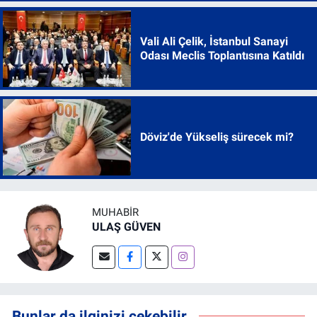
Vali Ali Çelik, İstanbul Sanayi
Odası Meclis Toplantısına Katıldı
Döviz'de Yükseliş sürecek mi?
MUHABIR
ULAŞ GÜVEN
Bunlar da ilginizi çekebilir