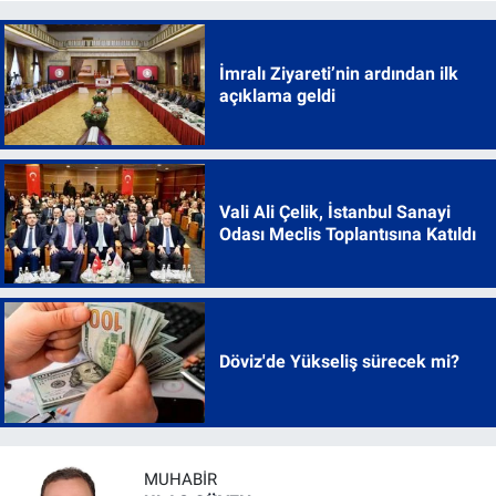
İmralı Ziyareti’nin ardından ilk
açıklama geldi
Vali Ali Çelik, İstanbul Sanayi
Odası Meclis Toplantısına Katıldı
Döviz'de Yükseliş sürecek mi?
MUHABIR