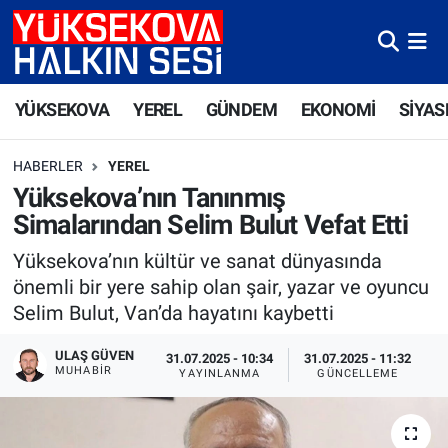
Yüksekova Nöbetçi Eczaneler
YÜKSEKOVA
YEREL
GÜNDEM
EKONOMİ
SİYAS
Yüksekova Hava Durumu
HABERLER
YEREL
Yüksekova Trafik Yoğunluk Haritası
Yüksekova’nın Tanınmış
Simalarından Selim Bulut Vefat Etti
Süper Lig Puan Durumu ve Fikstür
Yüksekova’nın kültür ve sanat dünyasında
Tüm Manşetler
önemli bir yere sahip olan şair, yazar ve oyuncu
Selim Bulut, Van’da hayatını kaybetti
Son Dakika Haberleri
ULAŞ GÜVEN
31.07.2025 - 10:34
31.07.2025 - 11:32
MUHABIR
YAYINLANMA
GÜNCELLEME
Haber Arşivi