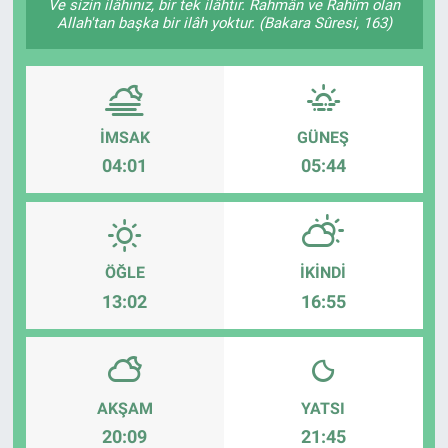
Ve sizin ilâhınız, bir tek ilâhtır. Rahmân ve Rahîm olan
Allah'tan başka bir ilâh yoktur. (Bakara Sûresi, 163)
İMSAK
GÜNEŞ
04:01
05:44
ÖĞLE
İKINDI
13:02
16:55
AKŞAM
YATSI
20:09
21:45