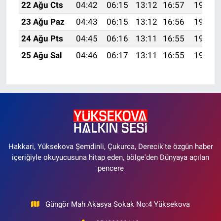
22 Ağu Cts
04:42
06:15
13:12
16:57
19:59
23 Ağu Paz
04:43
06:15
13:12
16:56
19:58
24 Ağu Pts
04:45
06:16
13:11
16:55
19:56
25 Ağu Sal
04:46
06:17
13:11
16:55
19:55
Hakkari, Yüksekova Şemdinli, Çukurca, Derecik'te özgün haber
içeriğiyle okuyucusuna hitap eden, bölge'den Dünyaya açılan
pencere
Güngör Mah Akasya Sokak No:4 Yüksekova