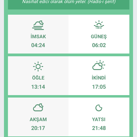
Nasihat edici olarak ölüm yeter. (Hadis-i şerif)
İMSAK
GÜNEŞ
04:24
06:02
ÖĞLE
İKINDI
13:14
17:05
AKŞAM
YATSI
20:17
21:48