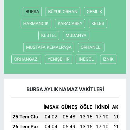
BURSA
BÜYÜK ORHAN
GEMLİK
HARMANCIK
KARACABEY
KELES
KESTEL
MUDANYA
MUSTAFA KEMALPAŞA
ORHANELİ
ORHANGAZİ
YENİŞEHİR
İNEGÖL
İZNİK
BURSA AYLIK NAMAZ VAKITLERI
İMSAK
GÜNEŞ
ÖĞLE
İKINDI
AKŞAM
25 Tem Cts
04:02
05:48
13:15
17:10
20:33
26 Tem Paz
04:04
05:49
13:15
17:10
20:32