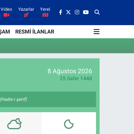
Video
Yazarlar
Yerel
ŞAM
RESMİ İLANLAR
8 Ağustos 2026
25 Safer 1448
Hadis-i şerif)