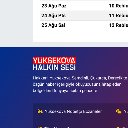
23 Ağu Paz
10 Rebiu
24 Ağu Pts
11 Rebiu
25 Ağu Sal
12 Rebiu
Hakkari, Yüksekova Şemdinli, Çukurca, Derecik'te
özgün haber içeriğiyle okuyucusuna hitap eden,
bölge'den Dünyaya açılan pencere
Yüksekova Nöbetçi Eczaneler
Y