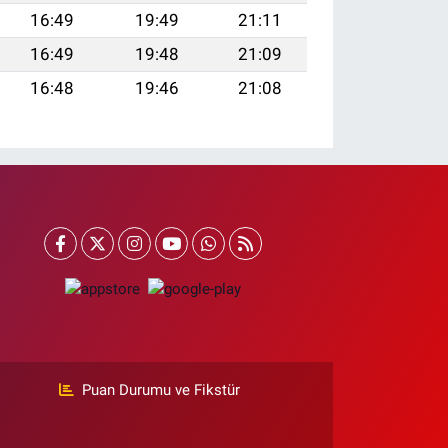
16:49
19:49
21:11
16:49
19:48
21:09
16:48
19:46
21:08
Puan Durumu ve Fikstür