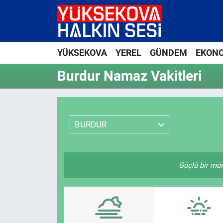
Yüksekova Nöbetçi Eczaneler
YÜKSEKOVA
YEREL
GÜNDEM
EKON
Yüksekova Hava Durumu
Burdur Namaz Vakitleri
Yüksekova Trafik Yoğunluk Haritası
Süper Lig Puan Durumu ve Fikstür
BURDUR
Tüm Manşetler
Son Dakika Haberleri
Güçlü bir müm
Haber Arşivi