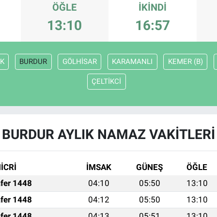
ÖĞLE
İKINDI
13:10
16:57
K
BURDUR
GÖLHİSAR
KARAMANLI
KEMER (B)
ÇELTİKCİ
BURDUR AYLIK NAMAZ VAKITLERI
İCRİ
İMSAK
GÜNEŞ
ÖĞLE
fer 1448
04:10
05:50
13:10
fer 1448
04:12
05:50
13:10
fer 1448
04:13
05:51
13:10