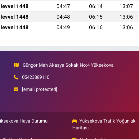
levvel 1448
04:47
06:14
13:07
levvel 1448
04:48
06:15
13:06
levvel 1448
04:49
06:16
13:06
Güngör Mah Akasya Sokak No:4 Yüksekova
05423889110
[email protected]
üksekova Hava Durumu
Yüksekova Trafik Yoğunluk
Haritası